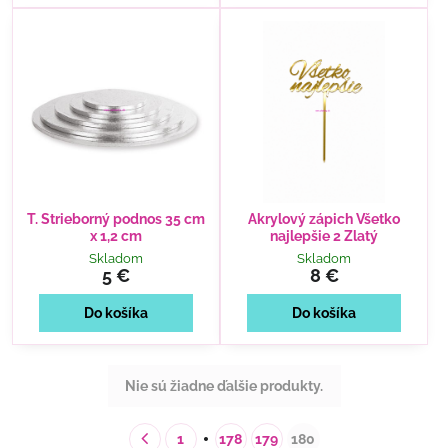
T. Strieborný podnos 35 cm
Akrylový zápich Všetko
x 1,2 cm
najlepšie 2 Zlatý
Skladom
Skladom
5 €
8 €
Do košíka
Do košíka
Nie sú žiadne ďalšie produkty.
1
178
179
180