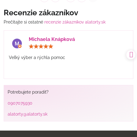
Recenzie zákazníkov
Prečítajte si ostatné
recenzie zákazníkov alatorty.sk
Michaela Knápková
Hodnotenie:
5
/
Veľký výber a rýchla pomoc
5
Potrebujete poradiť?
0907075930
alatorty@alatorty.sk