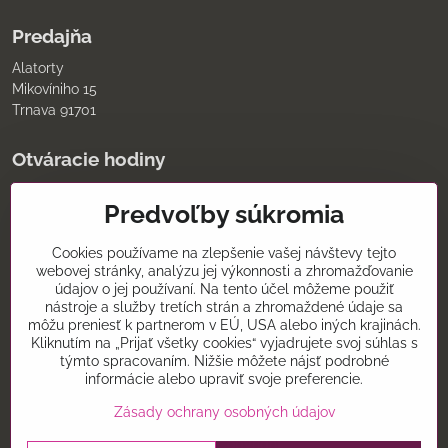
Predajňa
Alatorty
Mikovíniho 15
Trnava 91701
Otváracie hodiny
pondelok až piatok
Predvoľby súkromia
9:00 - 11:30 12:00 - 18:00
sobota
8:00 - 12:00
Cookies používame na zlepšenie vašej návštevy tejto
nedeľa
webovej stránky, analýzu jej výkonnosti a zhromažďovanie
údajov o jej používaní. Na tento účel môžeme použiť
Kontakt
nástroje a služby tretích strán a zhromaždené údaje sa
môžu preniesť k partnerom v EÚ, USA alebo iných krajinách.
0907075930
Kliknutím na „Prijať všetky cookies“ vyjadrujete svoj súhlas s
týmto spracovaním. Nižšie môžete nájsť podrobné
alatorty@alatorty.sk
informácie alebo upraviť svoje preferencie.
alatorty
Zásady ochrany osobných údajov
©
2026
Copyright