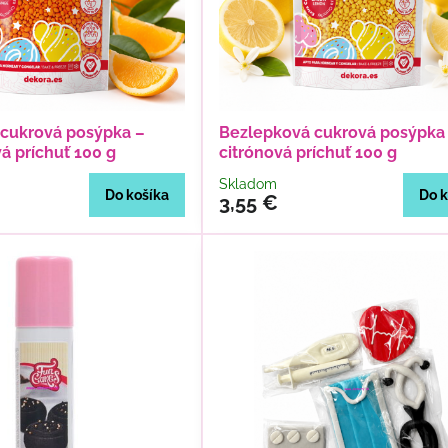
cukrová posýpka –
Bezlepková cukrová posýpka
 príchuť 100 g
citrónová príchuť 100 g
Skladom
Do košíka
Do k
3,55 €