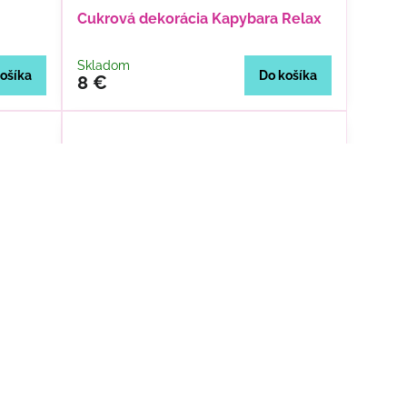
Cukrová dekorácia Kapybara Relax
Skladom
ošíka
Do košíka
8 €
g
FunCakes Oblátkové Sirôtky Mix 30