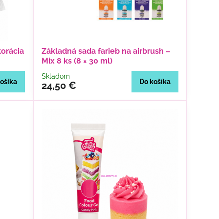
korácia
Základná sada farieb na airbrush –
Mix 8 ks (8 × 30 ml)
Skladom
ošíka
Do košíka
24,50 €