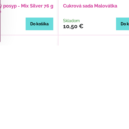
 posyp - Mix Silver 76 g
Cukrová sada Malovátka
)
Skladom
Do košíka
Do k
10,50 €
orácia Kapybara Happy
Almeco Pistáciová Pasta 100