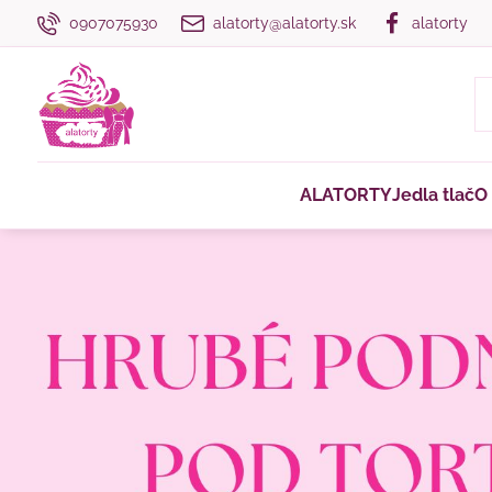
0907075930
alatorty@alatorty.sk
alatorty
ALATORTY
Jedla tlač
O