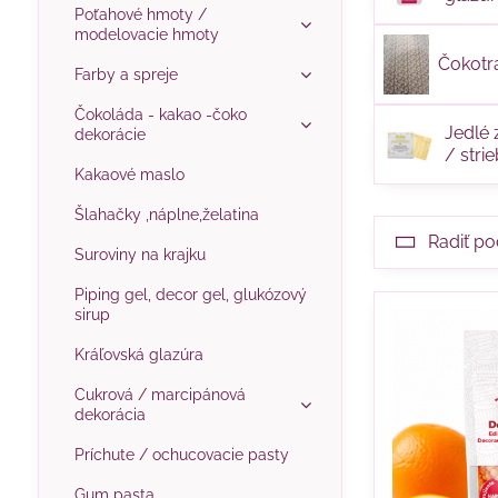
Poťahové hmoty /
modelovacie hmoty
Čokotr
Farby a spreje
Čokoláda - kakao -čoko
Jedlé 
dekorácie
/ stri
Kakaové maslo
Šlahačky ,náplne,želatina
Radiť po
Suroviny na krajku
Piping gel, decor gel, glukózový
sirup
Kráľovská glazúra
Cukrová / marcipánová
dekorácia
Príchute / ochucovacie pasty
Gum pasta