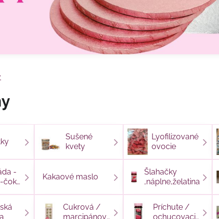
y
ny
Sušené
Lyofilizované
tky
kvety
ovocie
áda -
Šlahačky
Kakaové maslo
 -čoko
,náplne,želatina
ácie
vská
Cukrová /
Príchute /
a
marcipánová
ochucovacie