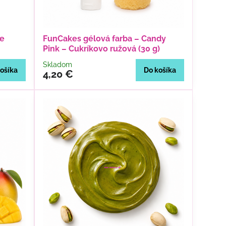
ie
FunCakes gélová farba – Candy
Pink – Cukríkovo ružová (30 g)
Skladom
ošíka
Do košíka
4,20 €