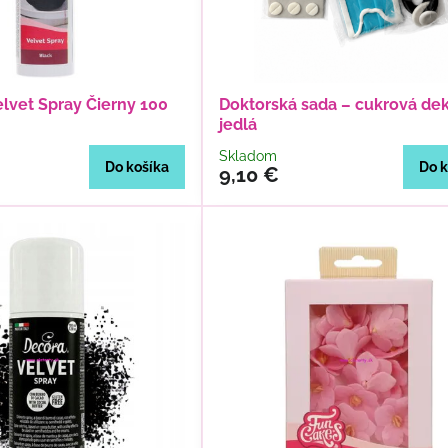
lvet Spray Čierny 100
Doktorská sada – cukrová de
jedlá
Skladom
Do košíka
Do k
9,10 €