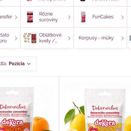
dekorácia
pasty
Rôzne
ansfer
FunCakes
suroviny
zlato
Oblátkové
Korpusy - múky
ebro
kvety /
motýľ
dľa:
Pozícia