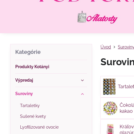
Úvod
Surovin
Kategórie
Surovi
Produkty Kotányi
Výpredaj
Tartale
Suroviny
Čokol
Tartaletky
kakao
Sušené kvety
dekor
Kráľo
Lyofilizované ovocie
glazúr