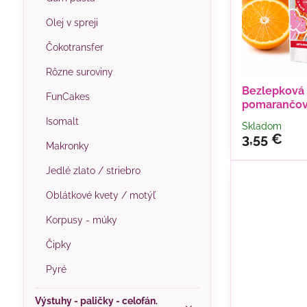
Olej v spreji
Čokotransfer
Rôzne suroviny
Bezlepková 
FunCakes
pomarančová
Isomalt
Skladom
3,55 €
Makronky
Jedlé zlato / striebro
Oblátkové kvety / motýľ
Korpusy - múky
Čipky
Pyré
Výstuhy - paličky - celofán.