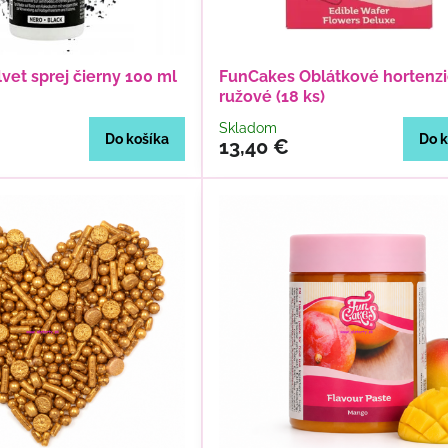
vet sprej čierny 100 ml
FunCakes Oblátkové hortenz
ružové (18 ks)
Skladom
Do košíka
Do k
13,40 €