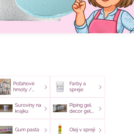
Poťahové
Farby a
hmoty /
spreje
modelovacie
hmoty
Suroviny na
Piping gel,
krajku
decor gel,
glukózový
sirup
Gum pasta
Olej v spreji