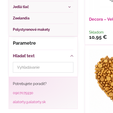
Jedlá tlač
Zeelandia
Decora – Vel
Polystyrenové makety
Skladom
10,95 €
Parametre
Hľadať text
Prehľadať
výsledky
filtra
fulltextom
Potrebujete poradiť?
0907075930
alatorty@alatorty.sk