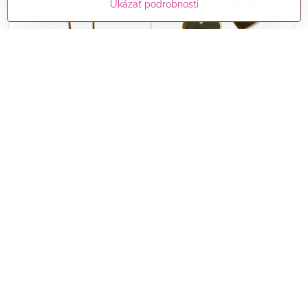
Ukázať podrobnosti
Zlatý Akrylový zápich Love
Akrylový zápich Zlaté
a Srdcia
srdiečka 4 kusy
Skladom
Skladom
8 €
3 €
Do košíka
Do košíka