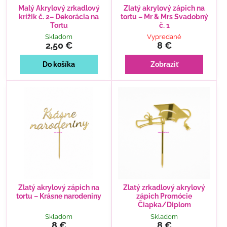
Malý Akrylový zrkadlový
Zlatý akrylový zápich na
krížik č. 2– Dekorácia na
tortu – Mr & Mrs Svadobný
Tortu
č. 1
Skladom
Vypredané
2,50 €
8 €
Do košíka
Zobraziť
Zlatý akrylový zápich na
Zlatý zrkadlový akrylový
tortu – Krásne narodeniny
zápich Promócie
Čiapka/Diplom
Skladom
Skladom
8 €
8 €