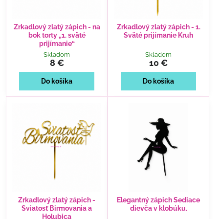
Zrkadlový zlatý zápich - na
Zrkadlový zlatý zápich - 1.
bok torty „1. sväté
Sväté prijímanie Kruh
prijímanie“
Skladom
Skladom
8 €
10 €
Do košíka
Do košíka
Zrkadlový zlatý zápich -
Elegantný zápich Sediace
Sviatosť Birmovania a
dievča v klobúku.
Holubica