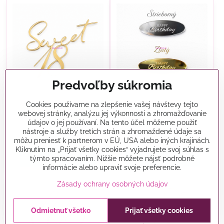
Predvoľby súkromia
Akrylový zápich na bok
Akrylový zápich Happy
Cookies používame na zlepšenie vašej návštevy tejto
torty Zlatý- Sweet 18
Birthday Ovál 1ks (
webovej stránky, analýzu jej výkonnosti a zhromažďovanie
Strieborný alebo Zlatý )
údajov o jej používaní. Na tento účel môžeme použiť
Skladom
Skladom
nástroje a služby tretích strán a zhromaždené údaje sa
8 €
2 €
môžu preniesť k partnerom v EÚ, USA alebo iných krajinách.
Kliknutím na „Prijať všetky cookies“ vyjadrujete svoj súhlas s
Do košíka
Do košíka
týmto spracovaním. Nižšie môžete nájsť podrobné
informácie alebo upraviť svoje preferencie.
Zásady ochrany osobných údajov
Odmietnuť všetko
Prijať všetky cookies