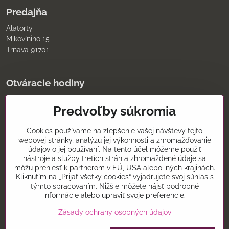
Predajňa
Alatorty
Mikovíniho 15
Trnava 91701
Otváracie hodiny
pondelok až piatok
Predvoľby súkromia
9:00 - 11:30 12:00 - 18:00
sobota
8:00 - 12:00
Cookies používame na zlepšenie vašej návštevy tejto
nedeľa
webovej stránky, analýzu jej výkonnosti a zhromažďovanie
údajov o jej používaní. Na tento účel môžeme použiť
Kontakt
nástroje a služby tretích strán a zhromaždené údaje sa
môžu preniesť k partnerom v EÚ, USA alebo iných krajinách.
0907075930
Kliknutím na „Prijať všetky cookies“ vyjadrujete svoj súhlas s
týmto spracovaním. Nižšie môžete nájsť podrobné
alatorty@alatorty.sk
informácie alebo upraviť svoje preferencie.
alatorty
Zásady ochrany osobných údajov
©
2026
Copyright