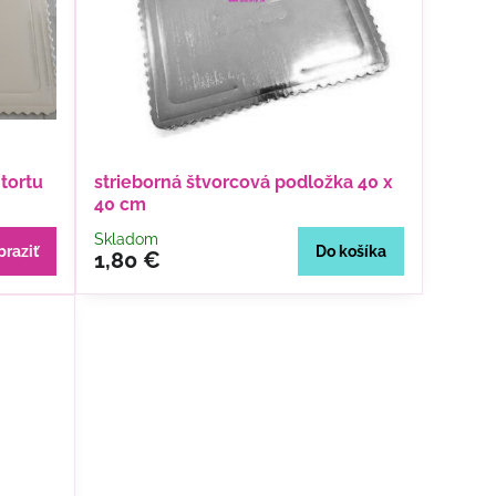
tortu
strieborná štvorcová podložka 40 x
40 cm
Skladom
braziť
Do košíka
1,80 €