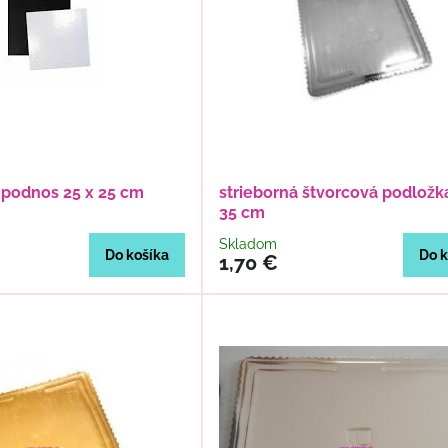
y podnos 25 x 25 cm
strieborná štvorcová podložk
35 cm
Skladom
Do košíka
Do k
1,70 €