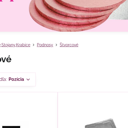
,Stojany,Krabice
Podnosy
Štvorcové
ové
dľa:
Pozícia