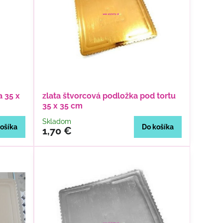
a 35 x
zlata štvorcová podložka pod tortu
35 x 35 cm
Skladom
ošíka
Do košíka
1,70 €