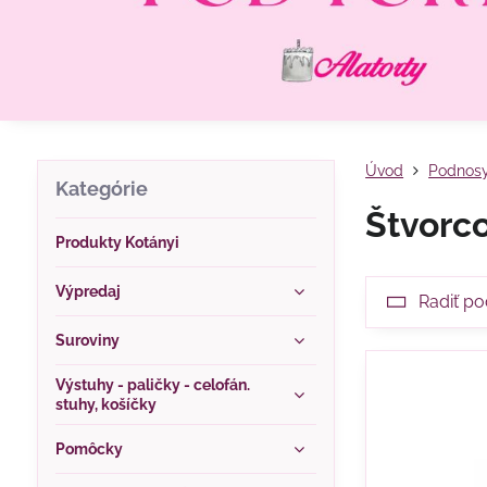
Úvod
Podnosy
Kategórie
Štvorc
Produkty Kotányi
Výpredaj
Radiť po
Suroviny
Výstuhy - paličky - celofán.
stuhy, košíčky
Pomôcky