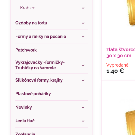
Krabice
Ozdoby na tortu
Formy a ráfiky na pečenie
zlata štvorc
Patchwork
30 x 30 cm
Vykrajovačky -formičky-
Vypredané
Trubičky na šamrole
1,40 €
Silikónové formy, krajky
Plastové poháriky
Novinky
Jedlá tlač
Zeelandia