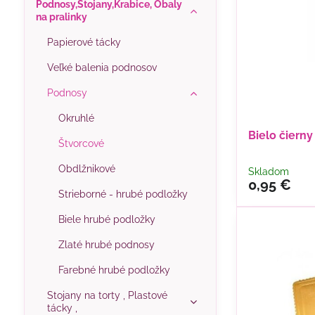
Podnosy,Stojany,Krabice, Obaly
na pralinky
Papierové tácky
Veľké balenia podnosov
Podnosy
Okruhlé
Bielo čiern
Štvorcové
Obdlžnikové
Skladom
0,95 €
Strieborné - hrubé podložky
Biele hrubé podložky
Zlaté hrubé podnosy
Farebné hrubé podložky
Stojany na torty , Plastové
tácky ,