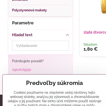
Polystyrenové makety
Parametre
zlatá štvor
Hľadať text
Prehľadať
Skladom
1,80 €
výsledky
filtra
fulltextom
Potrebujete poradiť?
0907075930
alatorty@alatorty.sk
Predvoľby súkromia
Cookies používame na zlepšenie vašej návštevy tejto
webovej stránky, analýzu jej výkonnosti a zhromažďovanie
údajov o jej používaní. Na tento účel môžeme použiť nástroje
a služby tretích strán a zhromaždené údaje sa môžu