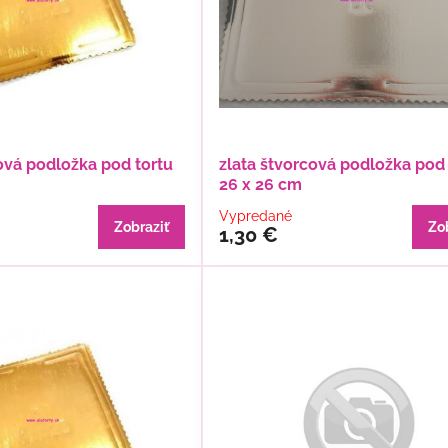
ová podložka pod tortu
zlata štvorcová podložka pod 
26 x 26 cm
Vypredané
Zobraziť
Zo
1,30 €