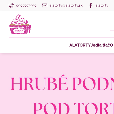
0907075930
alatorty@alatorty.sk
alatorty
ALATORTY
Jedla tlač
O