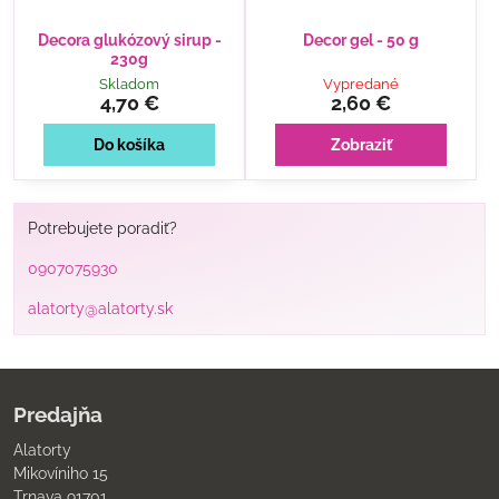
Decora glukózový sirup -
Decor gel - 50 g
230g
Skladom
Vypredané
4,70 €
2,60 €
Do košíka
Zobraziť
Potrebujete poradiť?
0907075930
alatorty@alatorty.sk
Predajňa
Alatorty
Mikovíniho 15
Trnava 91701