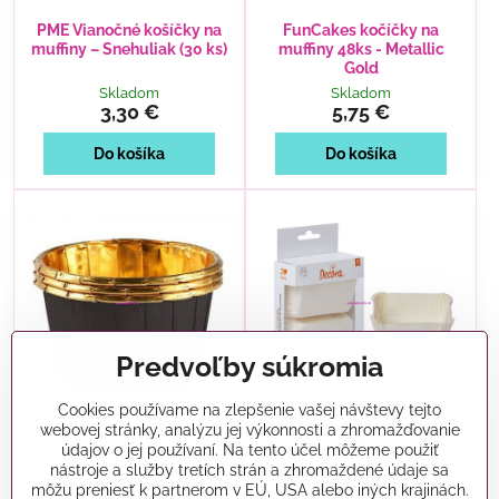
PME Vianočné košíčky na
FunCakes kočíčky na
muffiny – Snehuliak (30 ks)
muffiny 48ks - Metallic
Gold
Skladom
Skladom
3,30 €
5,75 €
Do košíka
Do košíka
Predvoľby súkromia
Cookies používame na zlepšenie vašej návštevy tejto
Košíčky Royal 54 x 40 mm -
D. košíčky na koláčiky biele
webovej stránky, analýzu jej výkonnosti a zhromažďovanie
40ks
36ks
údajov o jej používaní. Na tento účel môžeme použiť
Skladom
Skladom
nástroje a služby tretích strán a zhromaždené údaje sa
8,30 €
3,70 €
môžu preniesť k partnerom v EÚ, USA alebo iných krajinách.