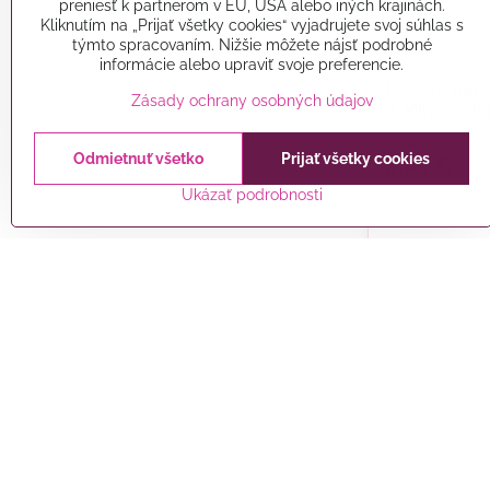
preniesť k partnerom v EÚ, USA alebo iných krajinách.
Kliknutím na „Prijať všetky cookies“ vyjadrujete svoj súhlas s
týmto spracovaním. Nižšie môžete nájsť podrobné
informácie alebo upraviť svoje preferencie.
DeKora papi
Zásady ochrany osobných údajov
/ Minnie Ha
Skladom
Odmietnuť všetko
Prijať všetky cookies
4,05 €
Ukázať podrobnosti