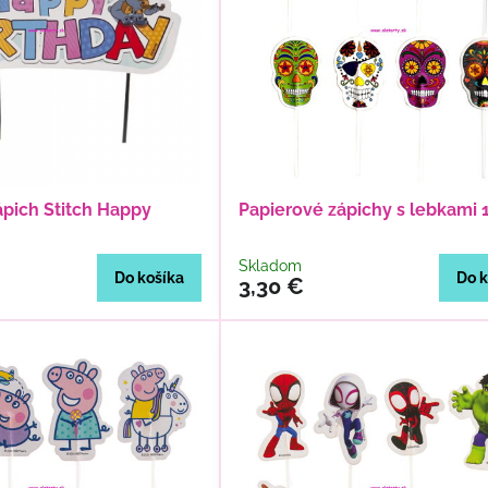
ápich Stitch Happy
Papierové zápichy s lebkami 
Skladom
Do košíka
Do k
3,30 €