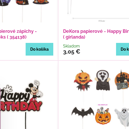
pierové zápichy -
DeKora papierové - Happy Bi
ks ( 354138)
( girlanda)
Skladom
Do košíka
Do k
3,05 €