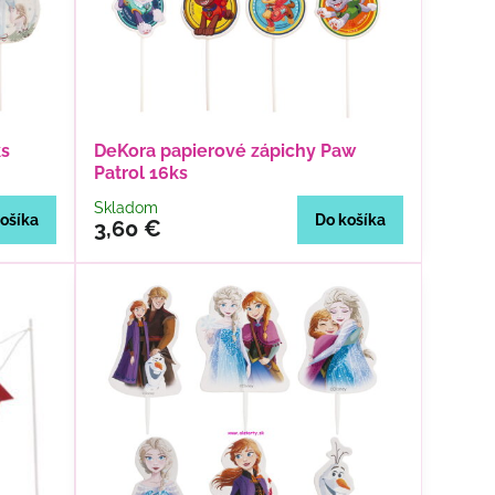
ks
DeKora papierové zápichy Paw
Patrol 16ks
Skladom
ošíka
Do košíka
3,60 €