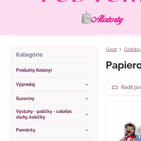
Úvod
Ozdoby 
Kategórie
Papier
Produkty Kotányi
Výpredaj
Radiť po
Suroviny
Výstuhy - paličky - celofán.
stuhy, košíčky
Pomôcky