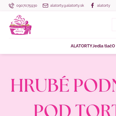
0907075930
alatorty@alatorty.sk
alatorty
ALATORTY
Jedla tlač
O