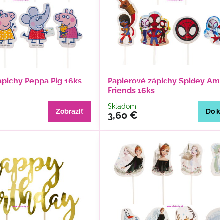
ápichy Peppa Pig 16ks
Papierové zápichy Spidey Am
Friends 16ks
Skladom
Zobraziť
Do k
3,60 €