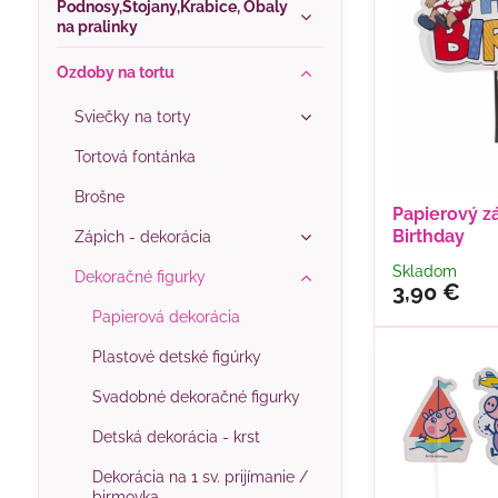
Podnosy,Stojany,Krabice, Obaly
na pralinky
Ozdoby na tortu
Sviečky na torty
Tortová fontánka
Brošne
Papierový z
Birthday
Zápich - dekorácia
Skladom
Dekoračné figurky
3,90 €
Papierová dekorácia
Plastové detské figúrky
Svadobné dekoračné figurky
Detská dekorácia - krst
Dekorácia na 1 sv. prijímanie /
birmovka