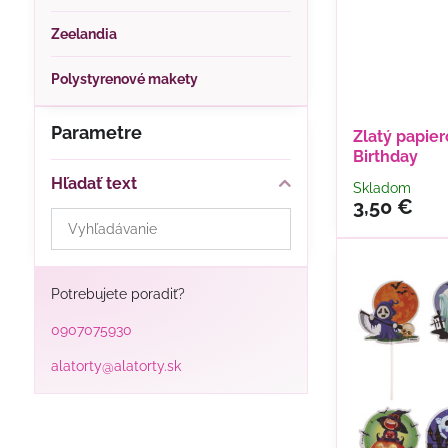
Zeelandia
Polystyrenové makety
Parametre
Zlatý papie
Birthday
Hľadať text
Skladom
3,50 €
Prehľadať
výsledky
filtra
fulltextom
Potrebujete poradiť?
0907075930
alatorty@alatorty.sk