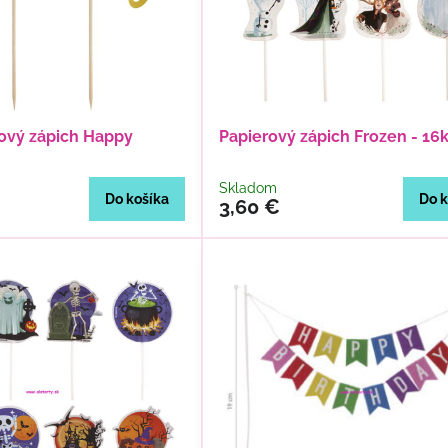
rový zápich Happy
Papierový zápich Frozen - 16
Skladom
Do košíka
Do k
3,60 €