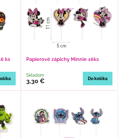
16 ks
Papierové zápichy Minnie 16ks
Skladom
ošíka
Do košíka
3,30 €