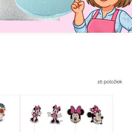
16
položiek