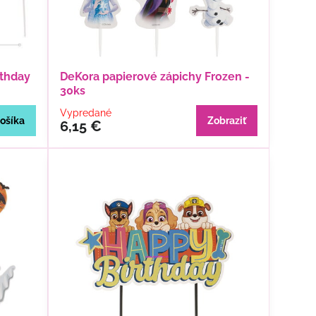
rthday
DeKora papierové zápichy Frozen -
30ks
Vypredané
ošíka
Zobraziť
6,15 €