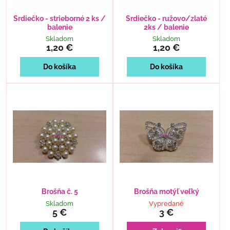
Srdiečko - strieborné 2 ks /
Srdiečko - ružovo/zlaté
balenie
2ks / balenie
Skladom
Skladom
1,20 €
1,20 €
Do košíka
Do košíka
Brošňa č. 5
Brošňa motýľ veľký
Skladom
Vypredané
5 €
3 €