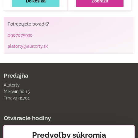
Do košíka
Zobraziť
Potrebujete poradiť?
0907075930
alatorty@alatorty.sk
Predajňa
Alatorty
Mikovíniho 15
Trnava 91701
Otváracie hodiny
pondelok až piatok
Predvoľby súkromia
9:00 - 11:30 12:00 - 18:00