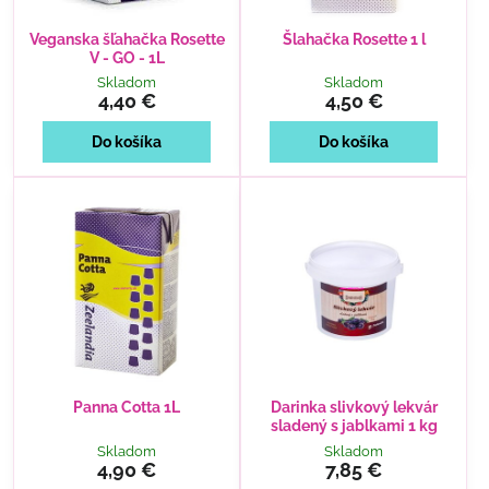
Veganska šľahačka Rosette
Šlahačka Rosette 1 l
V - GO - 1L
Skladom
Skladom
4,40 €
4,50 €
Do košíka
Do košíka
Panna Cotta 1L
Darinka slivkový lekvár
sladený s jablkami 1 kg
Skladom
Skladom
4,90 €
7,85 €