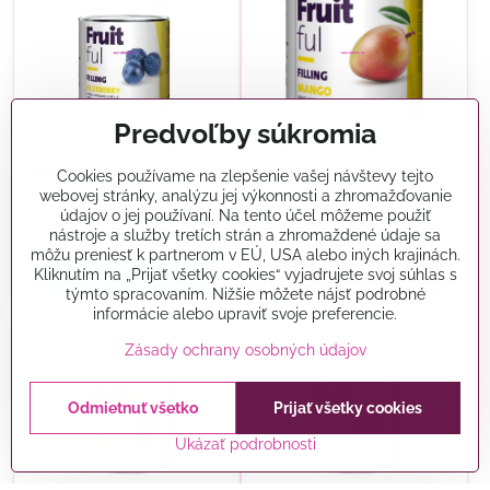
Predvoľby súkromia
Fruitful čučoriedka 70% 2,7
FruitFul - mango - 2,7kg (
Cookies používame na zlepšenie vašej návštevy tejto
kg
70% ovocná náplň)
webovej stránky, analýzu jej výkonnosti a zhromažďovanie
údajov o jej používaní. Na tento účel môžeme použiť
Skladom
Vypredané
24,40 €
24,50 €
nástroje a služby tretích strán a zhromaždené údaje sa
môžu preniesť k partnerom v EÚ, USA alebo iných krajinách.
Kliknutím na „Prijať všetky cookies“ vyjadrujete svoj súhlas s
Do košíka
Zobraziť
týmto spracovaním. Nižšie môžete nájsť podrobné
informácie alebo upraviť svoje preferencie.
Zásady ochrany osobných údajov
Odmietnuť všetko
Prijať všetky cookies
Ukázať podrobnosti