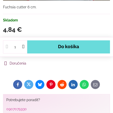
Fuchsia cutter 6 cm.
Skladom
4,84 €
Do košíka
Doručenia
Facebook
Twitter
Bluesky
Pinterest
Reddit
LinkedIn
WhatsApp
E-
mail
Potrebujete poradiť?
0907075930