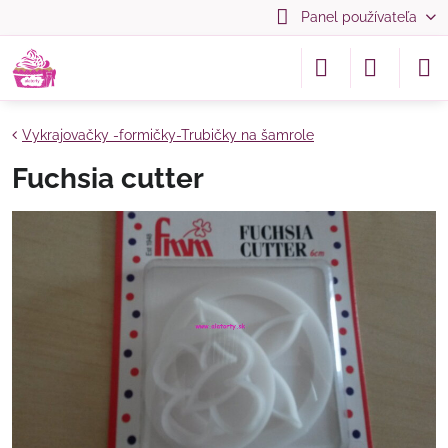
Panel používateľa
Vykrajovačky -formičky-Trubičky na šamrole
Fuchsia cutter