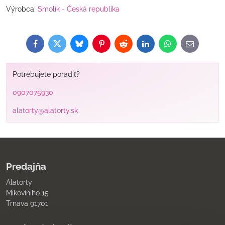
Výrobca:
Smolík - Česká republika
Facebook
Twitter
Bluesky
Pinterest
Reddit
LinkedIn
WhatsApp
E-
mail
Potrebujete poradiť?
0907075930
alatorty@alatorty.sk
Predajňa
Alatorty
Mikovíniho 15
Trnava 91701