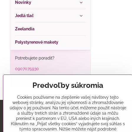
Novinky
Jedlá tlač
Zeelandia
Polystyrenové makety
Potrebujete poradiť?
0907075930
alatorty@alatorty.sk
Predvoľby súkromia
Cookies používame na zlepšenie vašej návštevy tejto
webovej stránky, analýzu jej výkonnosti a zhromažďovanie
údajov o jej používaní. Na tento účel môžeme použiť nástroje
a služby tretích strán a zhromaždené údaje sa môžu
Predajňa
preniesť k partnerom v EÚ, USA alebo iných krajinách.
Kliknutím na „Prijať všetky cookies“ vyjadrujete svoj súhlas s
Alatorty
týmto spracovaním. Nižšie môžete nájsť podrobné
Mikovíniho 15