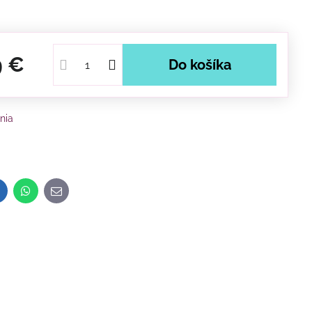
9 €
Do košíka
nia
inkedIn
WhatsApp
E-
mail