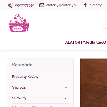
0907075930
alatorty@alatorty.sk
alatorty
ALATORTY
Jedla tlač
O
Kategórie
Produkty Kotányi
Výpredaj
Suroviny