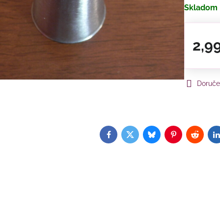
Skladom
2,9
Doruče
Facebook
Twitter
Bluesky
Pinterest
Reddit
L