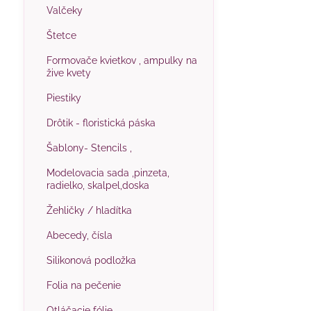
Valčeky
Štetce
Formovače kvietkov , ampulky na
žive kvety
Piestiky
Drôtik - floristická páska
Šablony- Stencils ,
Modelovacia sada ,pinzeta,
radielko, skalpel,doska
Žehličky / hladítka
Abecedy, čísla
Silikonová podložka
Folia na pečenie
Otláčacie fólie