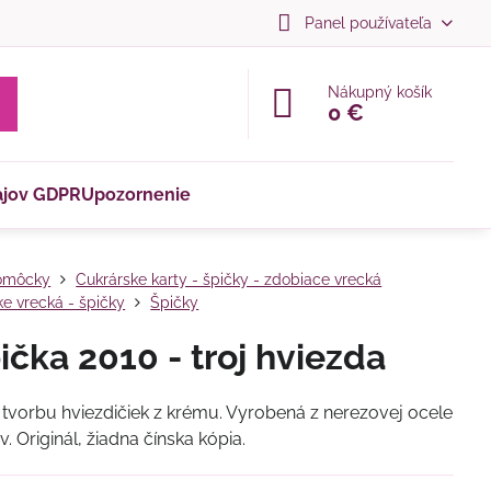
Panel používateľa
Nákupný košík
0 €
ajov GDPR
Upozornenie
omôcky
Cukrárske karty - špičky - zdobiace vrecká
ke vrecká - špičky
Špičky
pička 2010 - troj hviezda
 tvorbu hviezdičiek z krému. Vyrobená z nerezovej ocele
. Originál, žiadna čínska kópia.