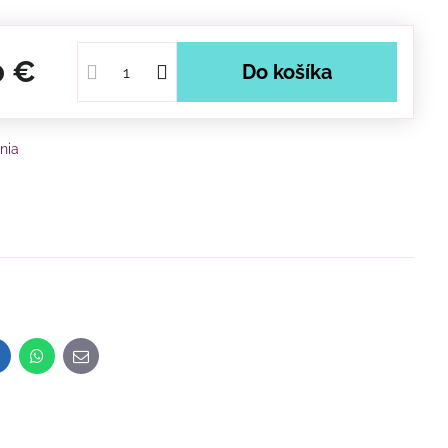
0 €
Do košíka
nia
inkedIn
WhatsApp
E-
mail