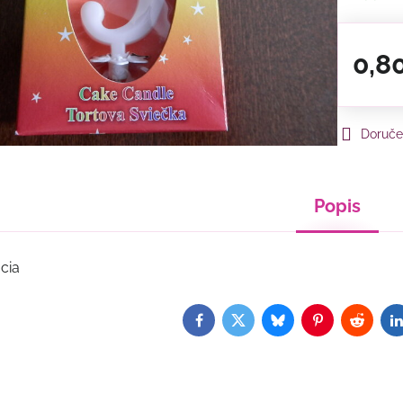
0,8
Doruče
Popis
cia
Facebook
Twitter
Bluesky
Pinterest
Reddit
L