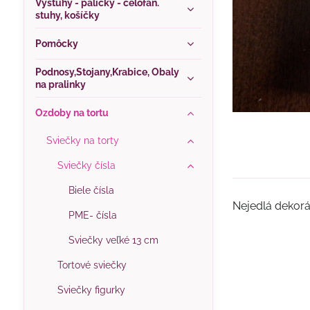
Výstuhy - paličky - celofán.
stuhy, košíčky
Pomôcky
Podnosy,Stojany,Krabice, Obaly
na pralinky
Ozdoby na tortu
Sviečky na torty
Sviečky čísla
Biele čísla
Nejedlá dekorá
PME- čísla
Sviečky veľké 13 cm
Tortové sviečky
Sviečky figurky