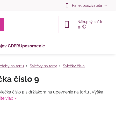
Panel používateľa
Nákupný košík
0 €
ajov GDPR
Upozornenie
doby na tortu
Sviečky na torty
Sviečky čísla
čka číslo 9
viečka číslo 9 s držiakom na upevnenie na tortu . Výška
jte viac