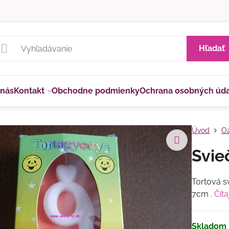
Hľadať
 nás
Kontakt
Obchodne podmienky
Ochrana osobných úd
Úvod
Oz
Svie
Tortová s
7cm .
Číta
Skladom