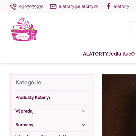
0907075930
alatorty@alatorty.sk
alatorty
ALATORTY
Jedla tlač
O
Kategórie
Produkty Kotányi
Výpredaj
Suroviny