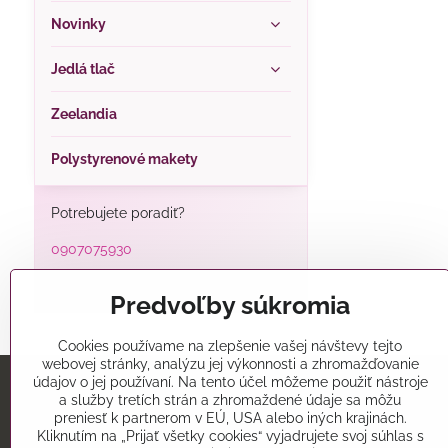
Novinky
Jedlá tlač
Zeelandia
Polystyrenové makety
Potrebujete poradiť?
0907075930
alatorty@alatorty.sk
Predvoľby súkromia
Cookies používame na zlepšenie vašej návštevy tejto
webovej stránky, analýzu jej výkonnosti a zhromažďovanie
údajov o jej používaní. Na tento účel môžeme použiť nástroje
a služby tretích strán a zhromaždené údaje sa môžu
Predajňa
preniesť k partnerom v EÚ, USA alebo iných krajinách.
Kliknutím na „Prijať všetky cookies“ vyjadrujete svoj súhlas s
Alatorty