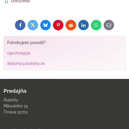
Doručenia
Facebook
Twitter
Bluesky
Pinterest
Reddit
LinkedIn
WhatsApp
E-
mail
Potrebujete poradiť?
0907075930
alatorty@alatorty.sk
Predajňa
Alatorty
Mikovíniho 15
Trnava 91701