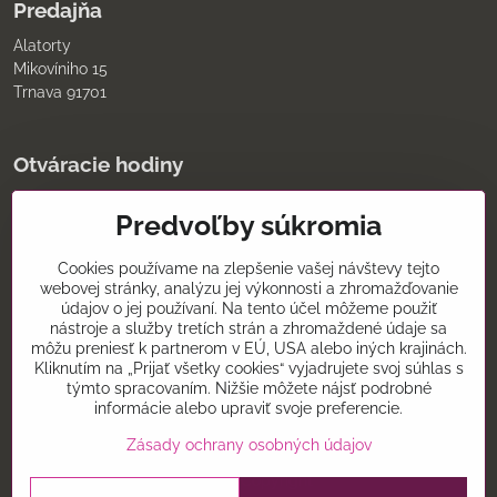
Predajňa
Alatorty
Mikovíniho 15
Trnava 91701
Otváracie hodiny
pondelok až piatok
Predvoľby súkromia
9:00 - 11:30 12:00 - 18:00
sobota
8:00 - 12:00
Cookies používame na zlepšenie vašej návštevy tejto
nedeľa
webovej stránky, analýzu jej výkonnosti a zhromažďovanie
údajov o jej používaní. Na tento účel môžeme použiť
Kontakt
nástroje a služby tretích strán a zhromaždené údaje sa
môžu preniesť k partnerom v EÚ, USA alebo iných krajinách.
0907075930
Kliknutím na „Prijať všetky cookies“ vyjadrujete svoj súhlas s
týmto spracovaním. Nižšie môžete nájsť podrobné
alatorty@alatorty.sk
informácie alebo upraviť svoje preferencie.
alatorty
Zásady ochrany osobných údajov
©
2026
Copyright