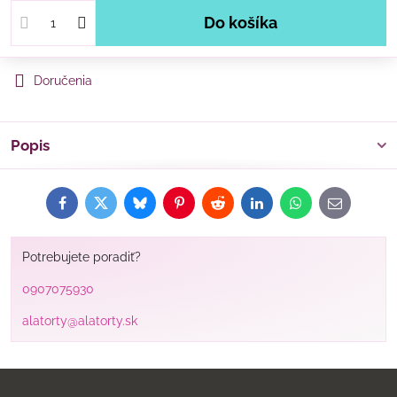
Do košíka
Doručenia
Popis
Facebook
Twitter
Bluesky
Pinterest
Reddit
LinkedIn
WhatsApp
E-
mail
Potrebujete poradiť?
0907075930
alatorty@alatorty.sk