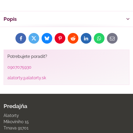
Popis
Facebook
Twitter
Bluesky
Pinterest
Reddit
LinkedIn
WhatsApp
E-
mail
Potrebujete poradiť?
0907075930
alatorty@alatorty.sk
Predajňa
Alatorty
Mikovíniho 15
Trnava 91701