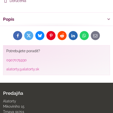
Doručenia
Popis
Facebook
Twitter
Bluesky
Pinterest
Reddit
LinkedIn
WhatsApp
E-
mail
Potrebujete poradiť?
0907075930
alatorty@alatorty.sk
Predajňa
Alatorty
Mikovíniho 15
Trnava 91701