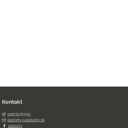
Kontakt
0907075930
alatorty@alatorty.sk
alatorty