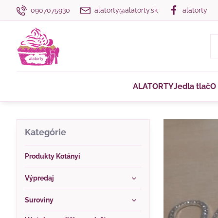
0907075930
alatorty@alatorty.sk
alatorty
ALATORTY
Jedla tlač
O
Kategórie
Produkty Kotányi
Výpredaj
Suroviny