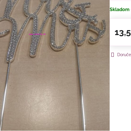
Skladom
13,
Doruče