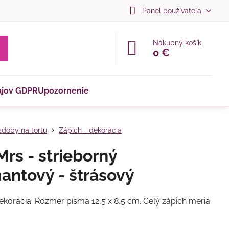
Panel používateľa
Nákupný košík
0 €
ajov GDPR
Upozornenie
doby na tortu
Zápich - dekorácia
rs - strieborný
antový - štrásový
ekorácia. Rozmer písma 12,5 x 8,5 cm. Celý zápich meria