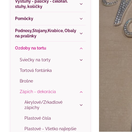
Výstuhy - paličky - celofán.
stuhy, košíčky
Pomôcky
Podnosy,Stojany,Krabice, Obaly
na pralinky
Ozdoby na tortu
Sviečky na torty
Tortová fontánka
Brošne
Zápich - dekorácia
Akrylové/Zrkadlové
zápichy
Plastové čísla
Plastové - Všetko najlepšie