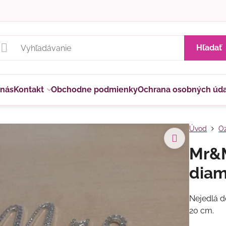
Hľadať
 nás
Kontakt
Obchodne podmienky
Ochrana osobných úd
Úvod
Oz
Mr&M
diam
Nejedlá d
20 cm.