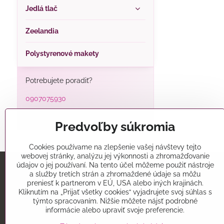
Jedlá tlač
Zeelandia
Polystyrenové makety
Potrebujete poradiť?
0907075930
alatorty@alatorty.sk
Predvoľby súkromia
Cookies používame na zlepšenie vašej návštevy tejto
webovej stránky, analýzu jej výkonnosti a zhromažďovanie
údajov o jej používaní. Na tento účel môžeme použiť nástroje
a služby tretích strán a zhromaždené údaje sa môžu
Predajňa
preniesť k partnerom v EÚ, USA alebo iných krajinách.
Kliknutím na „Prijať všetky cookies“ vyjadrujete svoj súhlas s
Alatorty
týmto spracovaním. Nižšie môžete nájsť podrobné
Mikovíniho 15
informácie alebo upraviť svoje preferencie.
Trnava 91701