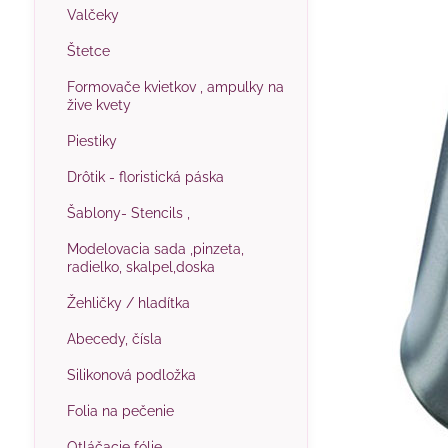
Valčeky
Štetce
Formovače kvietkov , ampulky na
žive kvety
Piestiky
Drôtik - floristická páska
Šablony- Stencils ,
Modelovacia sada ,pinzeta,
radielko, skalpel,doska
Žehličky / hladítka
Abecedy, čísla
Silikonová podložka
Folia na pečenie
Otláčacie fólie