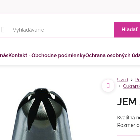
Hľadať
 nás
Kontakt
Obchodne podmienky
Ochrana osobných úd
Úvod
P
Cukrárs
JEM 
Kvalitná 
Rozmer ot