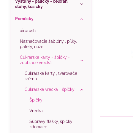
Výstuhy - paličky - celofán.
stuhy, košíčky
Pomôcky
airbrush
Naznačovacie šablóny , pílky,
palety, nože
Cukrárske karty - špičky -
zdobiace vrecká
Cukrárske karty , tvarovače
krému
Cukrárske vrecká - špičky
Špičky
Vrecka
Súpravy fľašky, špičky
zdobiace