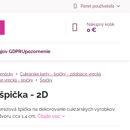
Panel používateľa
Nákupný košík
0 €
ajov GDPR
Upozornenie
omôcky
Cukrárske karty - špičky - zdobiace vrecká
ke vrecká - špičky
Špičky
špička - 2D
nerezová špička na dekorovanie cukrárskych výrobkov.
voru cca 1,4 cm.
Čítajte viac