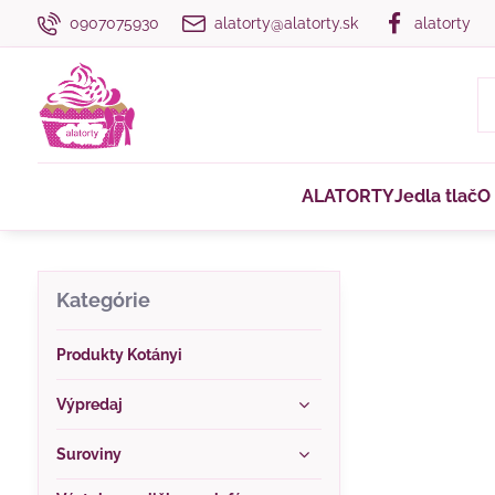
0907075930
alatorty@alatorty.sk
alatorty
ALATORTY
Jedla tlač
O
Kategórie
Produkty Kotányi
Výpredaj
Suroviny