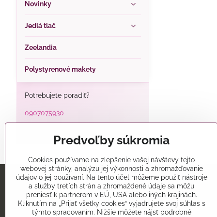
Novinky
Jedlá tlač
Zeelandia
Polystyrenové makety
Potrebujete poradiť?
0907075930
alatorty@alatorty.sk
Predvoľby súkromia
Cookies používame na zlepšenie vašej návštevy tejto
webovej stránky, analýzu jej výkonnosti a zhromažďovanie
údajov o jej používaní. Na tento účel môžeme použiť nástroje
a služby tretích strán a zhromaždené údaje sa môžu
Predajňa
preniesť k partnerom v EÚ, USA alebo iných krajinách.
Kliknutím na „Prijať všetky cookies“ vyjadrujete svoj súhlas s
Alatorty
týmto spracovaním. Nižšie môžete nájsť podrobné
Mikovíniho 15