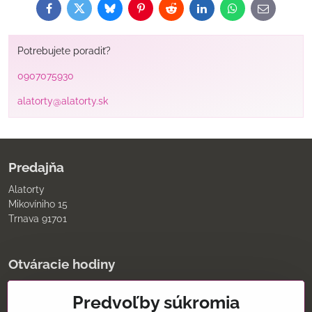
Facebook
Twitter
Bluesky
Pinterest
Reddit
LinkedIn
WhatsApp
E-
mail
Potrebujete poradiť?
0907075930
alatorty@alatorty.sk
Predajňa
Alatorty
Mikovíniho 15
Trnava 91701
Otváracie hodiny
pondelok až piatok
Predvoľby súkromia
9:00 - 11:30 12:00 - 18:00