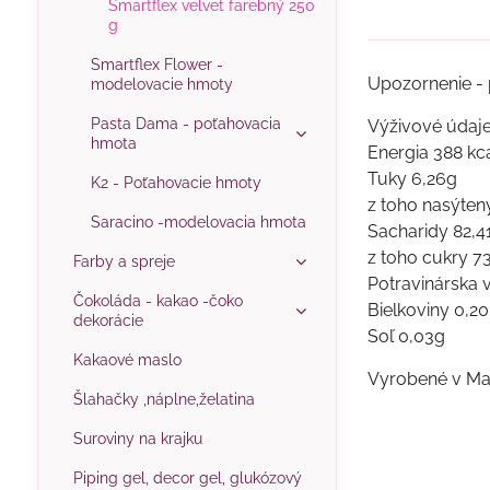
Smartflex velvet farebný 250
g
Smartflex Flower -
Upozornenie - p
modelovacie hmoty
Pasta Dama - poťahovacia
Výživové údaj
hmota
Energia 388 kc
Tuky 6,26g
K2 - Poťahovacie hmoty
z toho nasýtený
Saracino -modelovacia hmota
Sacharidy 82,4
z toho cukry 73
Farby a spreje
Potravinárska v
Čokoláda - kakao -čoko
Bielkoviny 0,20
dekorácie
Soľ 0,03g
Kakaové maslo
Vyrobené v Ma
Šlahačky ,náplne,želatina
Suroviny na krajku
Piping gel, decor gel, glukózový