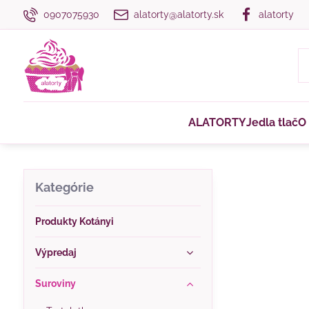
0907075930
alatorty@alatorty.sk
alatorty
ALATORTY
Jedla tlač
O
Kategórie
Produkty Kotányi
Výpredaj
Suroviny