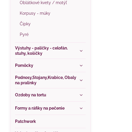
Oblátkové kvety / motýľ
Korpusy - múky
Čipky
Pyré
Výstuhy - paličky - celofán.
stuhy, košíčky
Pomôcky
Podnosy,Stojany,Krabice, Obaly
na pralinky
Ozdoby na tortu
Formy a ráfiky na pečenie
Patchwork