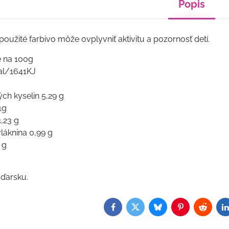
Popis
oužité farbivo môže ovplyvniť aktivitu a pozornosť detí.
e na 100g
al/1641KJ
ch kyselin 5,29 g
1g
,23 g
láknina 0,99 g
 g
ďarsku.
Facebook
Twitter
Bluesky
Pinterest
Reddit
L