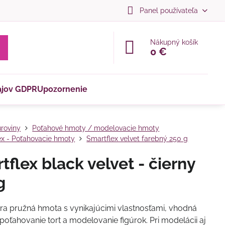
Panel používateľa
Nákupný košík
0 €
ajov GDPR
Upozornenie
roviny
Poťahové hmoty / modelovacie hmoty
ex - Poťahovacie hmoty
Smartflex velvet farebný 250 g
tflex black velvet - čierny
g
tra pružná hmota s vynikajúcimi vlastnosťami, vhodná
poťahovanie tort a modelovanie figúrok. Pri modelácii aj