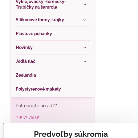
Vykrajovačky -formičky-
Trubičky na šamrole
Silikónové formy, krajky
Plastové poháriky
Novinky
Jedlá tlač
Zeelandia
Polystyrenové makety
Potrebujete poradiť?
0907075930
alatorty@alatorty.sk
Predvoľby súkromia