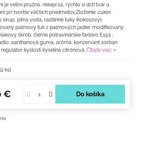
 je veľmi pružná, nelepí sa, rýchlo si drží tvar a
ani pri tvorbe väčších predmetov.Zloženie: cukor,
sirup, pitná voda, rastlinné tuky (kokosový):
vaný palmový tuk z palmových jadier, modifikovaný
iakový škrob, čierne potravinárske farbivo E153 ,
adlo ,xanthanová guma, aróma, konzervant sorban
 regulátor kyslosti kyselina citrónová.
Čítajte viac
(
2
ks)
0 €
Do košíka
nia