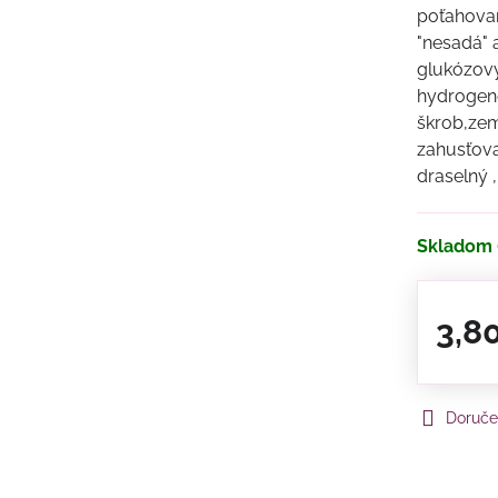
poťahovaní
"nesadá" 
glukózový 
hydrogeno
škrob,zem
zahusťov
draselný ,
Skladom
3,8
Doruče