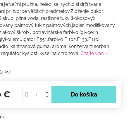
 je veľmi pružná, nelepí sa, rýchlo si drží tvar a
ani pri tvorbe väčších predmetov.Zloženie: cukor,
sirup, pitná voda, rastlinné tuky (kokosový):
vaný palmový tuk z palmových jadier, modifikovaný
iakový škrob , potravinárske farbivo (glycerín
lykol,emulgator E551,farbivo E 102,E133,E110) ,
adlo ,xanthanová guma, aróma, konzervant sorban
 regulátor kyslosti kyselina citrónová.
Čítajte viac
(
7
ks)
0 €
Do košíka
nia