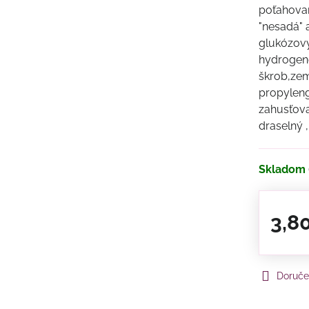
poťahovaní
"nesadá" 
glukózový 
hydrogeno
škrob,zem
propyleng
zahusťov
draselný ,
Skladom
3,8
Doruče