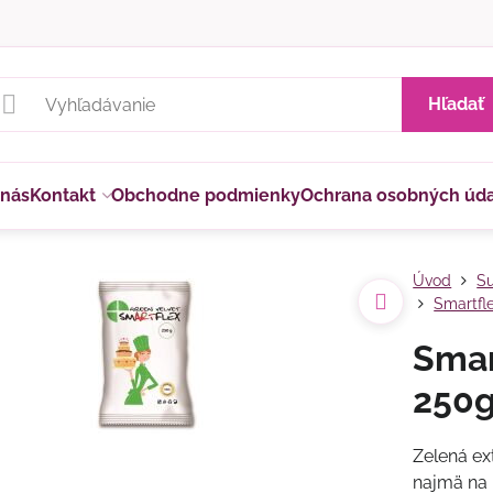
Hľadať
 nás
Kontakt
Obchodne podmienky
Ochrana osobných úd
Úvod
Su
Smartfl
Smar
250
Zelená ex
najmä na 