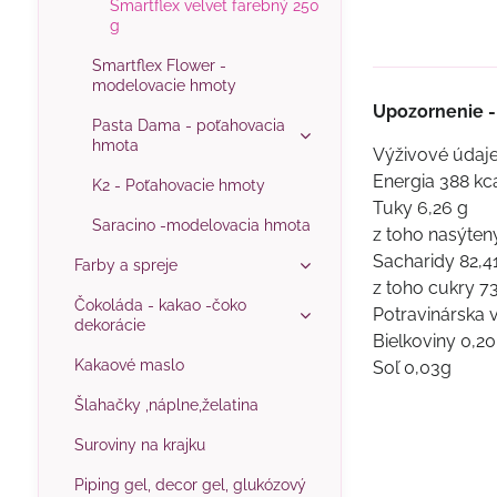
Smartflex velvet farebný 250
g
Smartflex Flower -
modelovacie hmoty
Upozornenie - 
Pasta Dama - poťahovacia
hmota
Výživové údaj
Energia 388 kc
K2 - Poťahovacie hmoty
Tuky 6,26 g
Saracino -modelovacia hmota
z toho nasýtený
Sacharidy 82,4
Farby a spreje
z toho cukry 73
Čokoláda - kakao -čoko
Potravinárska v
dekorácie
Bielkoviny 0,20
Kakaové maslo
Soľ 0,03g
Šlahačky ,náplne,želatina
Suroviny na krajku
Piping gel, decor gel, glukózový