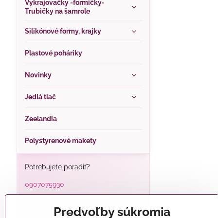
Vykrajovačky -formičky-
Trubičky na šamrole
Silikónové formy, krajky
Plastové poháriky
Novinky
Jedlá tlač
Zeelandia
Polystyrenové makety
Potrebujete poradiť?
0907075930
alatorty@alatorty.sk
Predvoľby súkromia