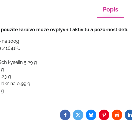
Popis
použité farbivo môže ovplyvniť aktivitu a pozornosť detí.
e na 100g
al/1641KJ
ch kyselin 5,29 g
1g
,23 g
láknina 0,99 g
 g
Facebook
Twitter
Bluesky
Pinterest
Reddit
L