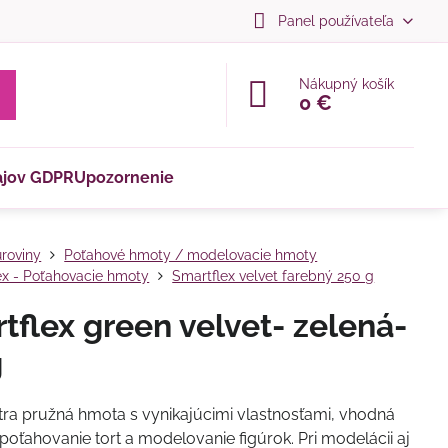
Panel používateľa
Nákupný košík
0 €
ajov GDPR
Upozornenie
roviny
Poťahové hmoty / modelovacie hmoty
ex - Poťahovacie hmoty
Smartflex velvet farebný 250 g
tflex green velvet- zelená-
g
tra pružná hmota s vynikajúcimi vlastnosťami, vhodná
poťahovanie tort a modelovanie figúrok. Pri modelácii aj