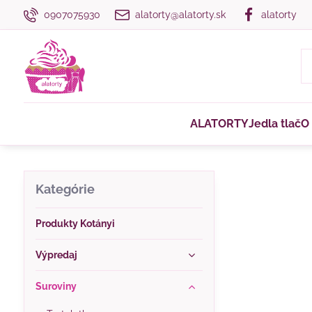
0907075930
alatorty@alatorty.sk
alatorty
ALATORTY
Jedla tlač
O
Kategórie
Produkty Kotányi
Výpredaj
Suroviny