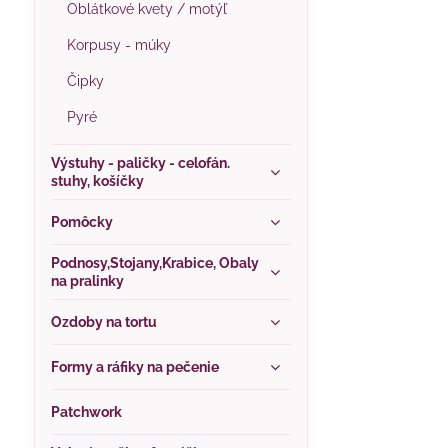
Oblátkové kvety / motýľ
Korpusy - múky
Čipky
Pyré
Výstuhy - paličky - celofán.
stuhy, košíčky
Pomôcky
Podnosy,Stojany,Krabice, Obaly
na pralinky
Ozdoby na tortu
Formy a ráfiky na pečenie
Patchwork