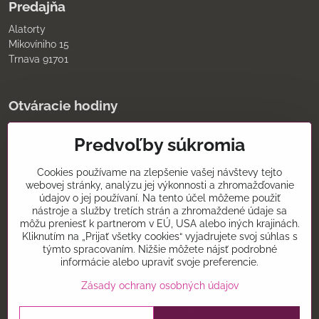
Predajňa
Alatorty
Mikovíniho 15
Trnava 91701
Otváracie hodiny
pondelok až piatok
Predvoľby súkromia
9:00 - 11:30 12:00 - 18:00
sobota
8:00 - 12:00
Cookies používame na zlepšenie vašej návštevy tejto
nedeľa
webovej stránky, analýzu jej výkonnosti a zhromažďovanie
údajov o jej používaní. Na tento účel môžeme použiť
Kontakt
nástroje a služby tretích strán a zhromaždené údaje sa
môžu preniesť k partnerom v EÚ, USA alebo iných krajinách.
0907075930
Kliknutím na „Prijať všetky cookies“ vyjadrujete svoj súhlas s
týmto spracovaním. Nižšie môžete nájsť podrobné
alatorty@alatorty.sk
informácie alebo upraviť svoje preferencie.
alatorty
Zásady ochrany osobných údajov
©
2026
Copyright