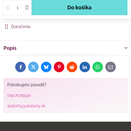
Do košíka
Doručenia
Popis
Facebook
Twitter
Bluesky
Pinterest
Reddit
LinkedIn
WhatsApp
E-
mail
Potrebujete poradiť?
0907075930
alatorty@alatorty.sk