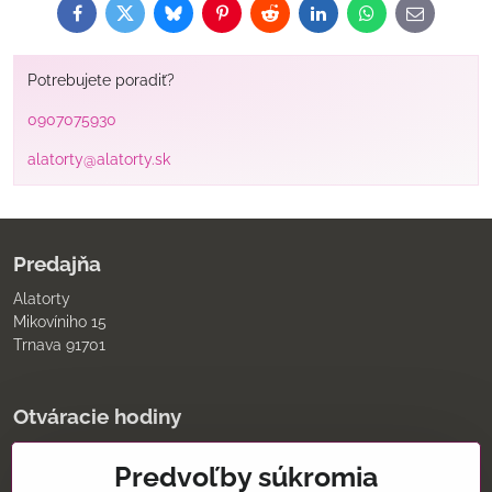
Facebook
Twitter
Bluesky
Pinterest
Reddit
LinkedIn
WhatsApp
E-
mail
Potrebujete poradiť?
0907075930
alatorty@alatorty.sk
Predajňa
Alatorty
Mikovíniho 15
Trnava 91701
Otváracie hodiny
pondelok až piatok
Predvoľby súkromia
9:00 - 11:30 12:00 - 18:00