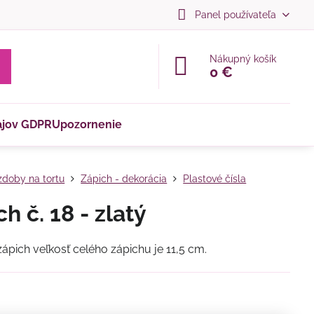
Panel používateľa
Nákupný košík
0 €
ajov GDPR
Upozornenie
doby na tortu
Zápich - dekorácia
Plastové čísla
h č. 18 - zlatý
zápich veľkosť celého zápichu je 11,5 cm.