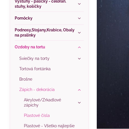
Výstuhy - paličky - celofán.
stuhy, košíčky
Pomôcky
Podnosy,Stojany,Krabice, Obaly
na pralinky
Ozdoby na tortu
Sviečky na torty
Tortová fontánka
Brošne
Zápich - dekorácia
Akrylové/Zrkadlové
zápichy
Plastové čísla
Plastové - Všetko najlepšie