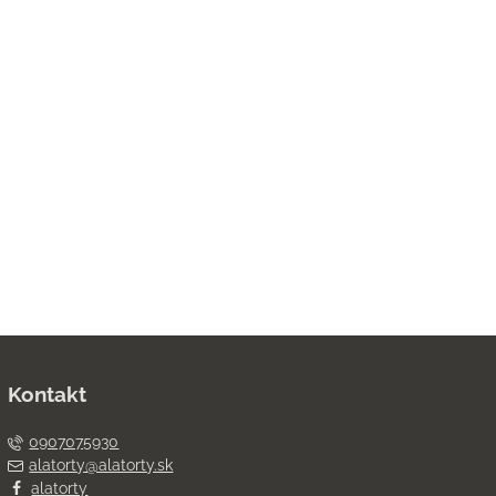
Kontakt
0907075930
alatorty@alatorty.sk
alatorty