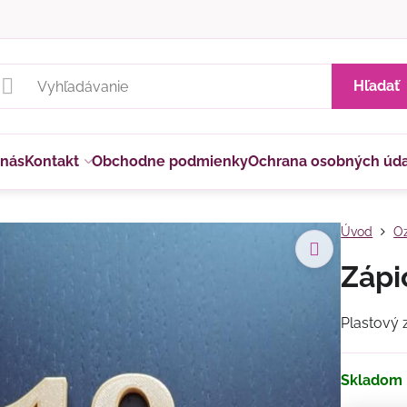
Hľadať
 nás
Kontakt
Obchodne podmienky
Ochrana osobných úd
Úvod
Oz
Zápic
Plastový 
Skladom