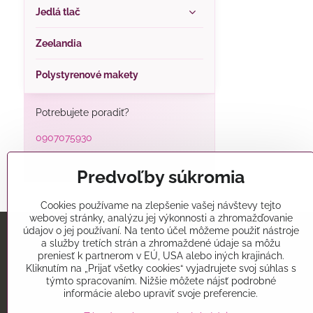
Jedlá tlač
Zeelandia
Polystyrenové makety
Potrebujete poradiť?
0907075930
alatorty@alatorty.sk
Predvoľby súkromia
Cookies používame na zlepšenie vašej návštevy tejto
webovej stránky, analýzu jej výkonnosti a zhromažďovanie
údajov o jej používaní. Na tento účel môžeme použiť nástroje
a služby tretích strán a zhromaždené údaje sa môžu
Predajňa
preniesť k partnerom v EÚ, USA alebo iných krajinách.
Kliknutím na „Prijať všetky cookies“ vyjadrujete svoj súhlas s
Alatorty
týmto spracovaním. Nižšie môžete nájsť podrobné
Mikovíniho 15
informácie alebo upraviť svoje preferencie.
Trnava 91701