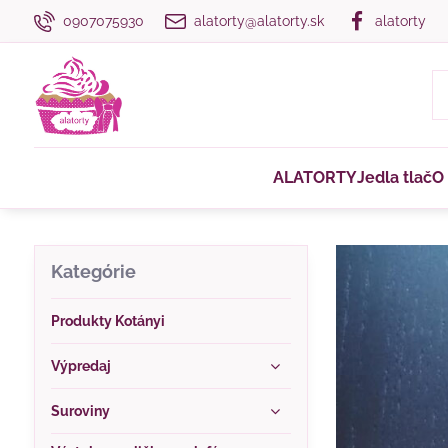
0907075930
alatorty@alatorty.sk
alatorty
ALATORTY
Jedla tlač
O
Kategórie
Produkty Kotányi
Výpredaj
Suroviny