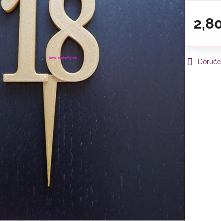
2,8
Doruče