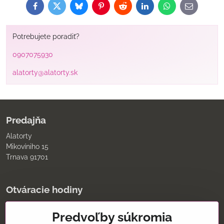
Facebook
Twitter
Bluesky
Pinterest
Reddit
LinkedIn
WhatsApp
E-
mail
Potrebujete poradiť?
0907075930
alatorty@alatorty.sk
Predajňa
Alatorty
Mikovíniho 15
Trnava 91701
Otváracie hodiny
pondelok až piatok
Predvoľby súkromia
9:00 - 11:30 12:00 - 18:00