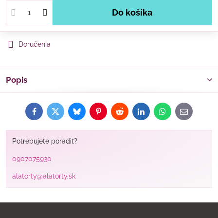
Do košíka
Doručenia
Popis
Facebook
Twitter
Bluesky
Pinterest
Reddit
LinkedIn
WhatsApp
E-
mail
Potrebujete poradiť?
0907075930
alatorty@alatorty.sk