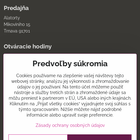
Predajňa
Alatorty
Mikovíniho 15
Trnava 91701
Otváracie hodiny
pondelok až piatok
Predvoľby súkromia
9:00 - 11:30 12:00 - 18:00
sobota
8:00 - 12:00
Cookies používame na zlepšenie vašej návštevy tejto
nedeľa
webovej stránky, analýzu jej výkonnosti a zhromažďovanie
údajov o jej používaní. Na tento účel môžeme použiť
Kontakt
nástroje a služby tretích strán a zhromaždené údaje sa
môžu preniesť k partnerom v EÚ, USA alebo iných krajinách.
0907075930
Kliknutím na „Prijať všetky cookies“ vyjadrujete svoj súhlas s
týmto spracovaním. Nižšie môžete nájsť podrobné
alatorty@alatorty.sk
informácie alebo upraviť svoje preferencie.
alatorty
Zásady ochrany osobných údajov
©
2026
Copyright