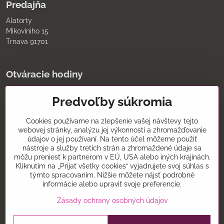
Predajňa
Alatorty
Mikovíniho 15
Trnava 91701
Otváracie hodiny
pondelok až piatok
Predvoľby súkromia
9:00 - 11:30 12:00 - 18:00
sobota
8:00 - 12:00
Cookies používame na zlepšenie vašej návštevy tejto
nedeľa
webovej stránky, analýzu jej výkonnosti a zhromažďovanie
údajov o jej používaní. Na tento účel môžeme použiť
Kontakt
nástroje a služby tretích strán a zhromaždené údaje sa
môžu preniesť k partnerom v EÚ, USA alebo iných krajinách.
0907075930
Kliknutím na „Prijať všetky cookies“ vyjadrujete svoj súhlas s
týmto spracovaním. Nižšie môžete nájsť podrobné
alatorty@alatorty.sk
informácie alebo upraviť svoje preferencie.
alatorty
Zásady ochrany osobných údajov
©
2026
Copyright