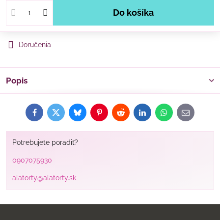
Do košíka
Doručenia
Popis
Facebook
Twitter
Bluesky
Pinterest
Reddit
LinkedIn
WhatsApp
E-
mail
Potrebujete poradiť?
0907075930
alatorty@alatorty.sk