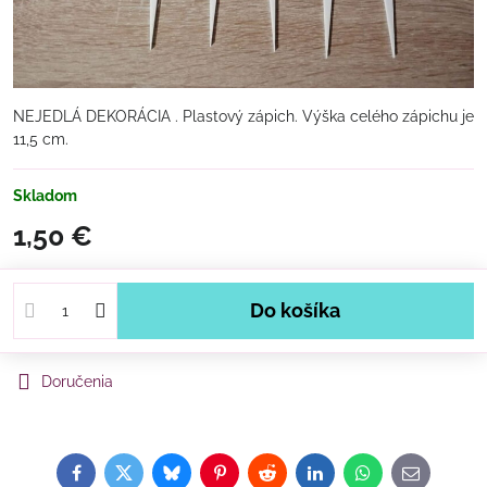
NEJEDLÁ DEKORÁCIA . Plastový zápich. Výška celého zápichu je
11,5 cm.
Skladom
1,50 €
Do košíka
Doručenia
Facebook
Twitter
Bluesky
Pinterest
Reddit
LinkedIn
WhatsApp
E-