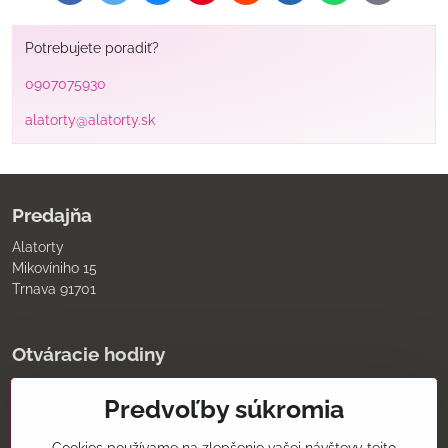
mail
Potrebujete poradiť?
0907075930
alatorty@alatorty.sk
Predajňa
Alatorty
Mikovíniho 15
Trnava 91701
Otváracie hodiny
pondelok až piatok
Predvoľby súkromia
9:00 - 11:30 12:00 - 18:00
sobota
8:00 - 12:00