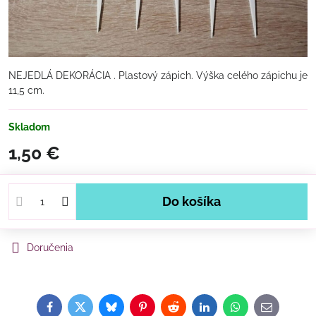
NEJEDLÁ DEKORÁCIA . Plastový zápich. Výška celého zápichu je
11,5 cm.
Skladom
1,50 €
Do košíka
Doručenia
Facebook
Twitter
Bluesky
Pinterest
Reddit
LinkedIn
WhatsApp
E-