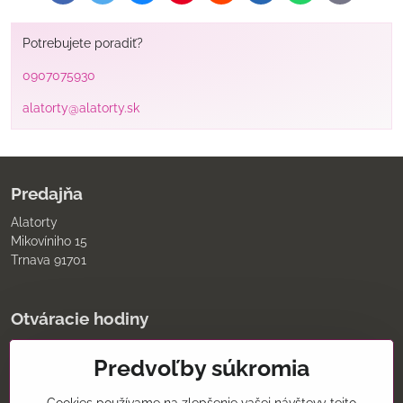
mail
Potrebujete poradiť?
0907075930
alatorty@alatorty.sk
Predajňa
Alatorty
Mikovíniho 15
Trnava 91701
Otváracie hodiny
pondelok až piatok
Predvoľby súkromia
9:00 - 11:30 12:00 - 18:00
sobota
8:00 - 12:00