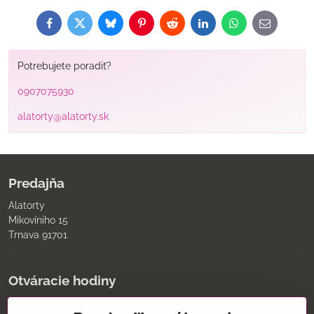
Facebook
Twitter
Bluesky
Pinterest
Reddit
LinkedIn
WhatsApp
E-
mail
Potrebujete poradiť?
0907075930
alatorty@alatorty.sk
Predajňa
Alatorty
Mikovíniho 15
Trnava 91701
Otváracie hodiny
pondelok až piatok