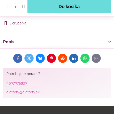
Do košíka
Doručenia
Popis
Facebook
Twitter
Bluesky
Pinterest
Reddit
LinkedIn
WhatsApp
E-
mail
Potrebujete poradiť?
0907075930
alatorty@alatorty.sk