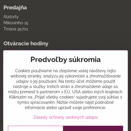
Predajňa
Alatorty
Mikovíniho 15
Trnava 91701
Otváracie hodiny
pondelok až piatok
Predvoľby súkromia
9:00 - 11:30 12:00 - 18:00
sobota
8:00 - 12:00
Cookies používame na zlepšenie vašej návštevy tejto
nedeľa
webovej stránky, analýzu jej výkonnosti a zhromažďovanie
údajov o jej používaní. Na tento účel môžeme použiť
Kontakt
nástroje a služby tretích strán a zhromaždené údaje sa
môžu preniesť k partnerom v EÚ, USA alebo iných krajinách.
0907075930
Kliknutím na „Prijať všetky cookies“ vyjadrujete svoj súhlas s
týmto spracovaním. Nižšie môžete nájsť podrobné
alatorty@alatorty.sk
informácie alebo upraviť svoje preferencie.
alatorty
Zásady ochrany osobných údajov
©
2026
Copyright