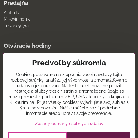
Predajňa
Alatorty
Mikovíniho 15
Trnava 91701
Otváracie hodiny
pondelok až piatok
Predvoľby súkromia
9:00 - 11:30 12:00 - 18:00
sobota
8:00 - 12:00
Cookies používame na zlepšenie vašej návštevy tejto
nedeľa
webovej stránky, analýzu jej výkonnosti a zhromažďovanie
údajov o jej používaní. Na tento účel môžeme použiť
Kontakt
nástroje a služby tretích strán a zhromaždené údaje sa
môžu preniesť k partnerom v EÚ, USA alebo iných krajinách.
0907075930
Kliknutím na „Prijať všetky cookies“ vyjadrujete svoj súhlas s
týmto spracovaním. Nižšie môžete nájsť podrobné
alatorty@alatorty.sk
informácie alebo upraviť svoje preferencie.
alatorty
Zásady ochrany osobných údajov
©
2026
Copyright