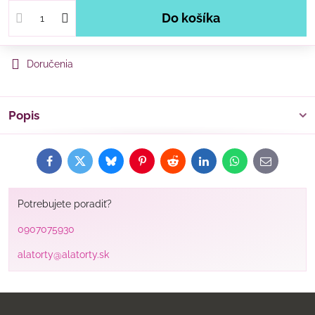
Do košíka
Doručenia
Popis
Facebook
Twitter
Bluesky
Pinterest
Reddit
LinkedIn
WhatsApp
E-
mail
Potrebujete poradiť?
0907075930
alatorty@alatorty.sk