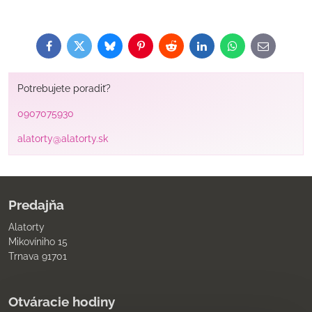
Facebook
Twitter
Bluesky
Pinterest
Reddit
LinkedIn
WhatsApp
E-
mail
Potrebujete poradiť?
0907075930
alatorty@alatorty.sk
Predajňa
Alatorty
Mikovíniho 15
Trnava 91701
Otváracie hodiny