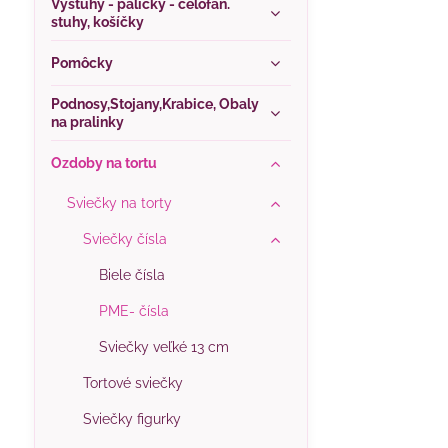
Výstuhy - paličky - celofán.
stuhy, košíčky
Pomôcky
Podnosy,Stojany,Krabice, Obaly
na pralinky
Ozdoby na tortu
Sviečky na torty
Sviečky čísla
Biele čísla
PME- čísla
Sviečky veľké 13 cm
Tortové sviečky
Sviečky figurky