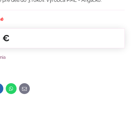
pre deti do 3 rokov. Výrobca PME - Anglicko.
né
0 €
nia
inkedIn
WhatsApp
E-
mail