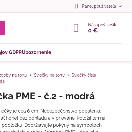
Panel používateľa
Nákupný košík
0 €
ajov GDPR
Upozornenie
doby na tortu
Sviečky na torty
Sviečky čísla
sla
čka PME - č.2 - modrá
viečky je cca 6 cm. Nebezpečenstvo popálenia.
ť horieť bez dohľadu a v prievane. Položiť len na
 podložku. Dodržiavajte pokyny na symboloch.