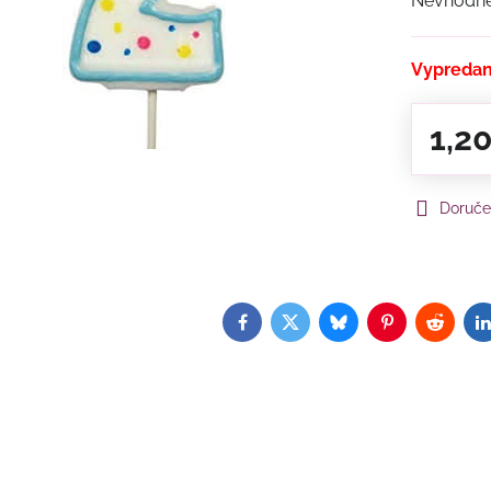
Nevhodné 
Vypreda
1,2
Doruče
Facebook
Twitter
Bluesky
Pinterest
Reddit
L