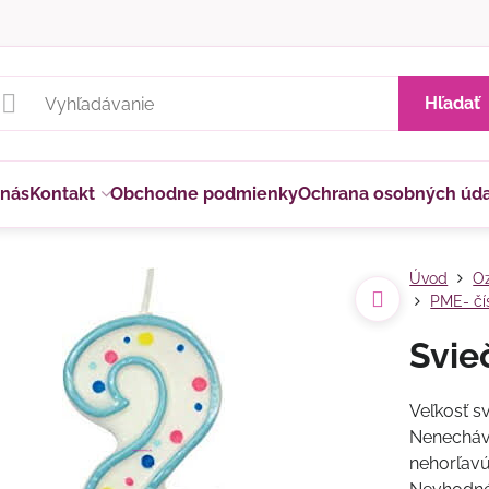
Hľadať
 nás
Kontakt
Obchodne podmienky
Ochrana osobných úd
Úvod
Oz
PME- čí
Svie
Veľkosť s
Nenecháva
nehorľavú