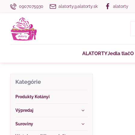
0907075930
alatorty@alatorty.sk
alatorty
ALATORTY
Jedla tlač
O
Kategórie
Produkty Kotányi
Výpredaj
Suroviny