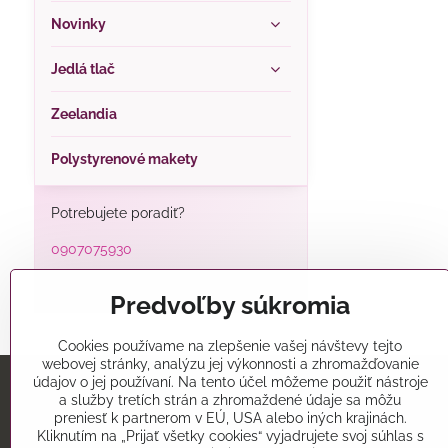
Novinky
Jedlá tlač
Zeelandia
Polystyrenové makety
Potrebujete poradiť?
0907075930
alatorty@alatorty.sk
Predvoľby súkromia
Cookies používame na zlepšenie vašej návštevy tejto
webovej stránky, analýzu jej výkonnosti a zhromažďovanie
údajov o jej používaní. Na tento účel môžeme použiť nástroje
a služby tretích strán a zhromaždené údaje sa môžu
Predajňa
preniesť k partnerom v EÚ, USA alebo iných krajinách.
Kliknutím na „Prijať všetky cookies“ vyjadrujete svoj súhlas s
Alatorty