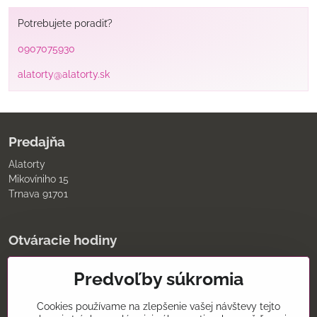
Potrebujete poradiť?
0907075930
alatorty@alatorty.sk
Predajňa
Alatorty
Mikovíniho 15
Trnava 91701
Otváracie hodiny
pondelok až piatok
Predvoľby súkromia
9:00 - 11:30 12:00 - 18:00
sobota
8:00 - 12:00
Cookies používame na zlepšenie vašej návštevy tejto
nedeľa