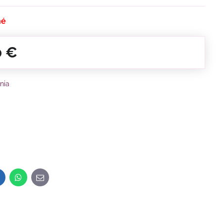
né
0 €
nia
inkedIn
WhatsApp
E-
mail