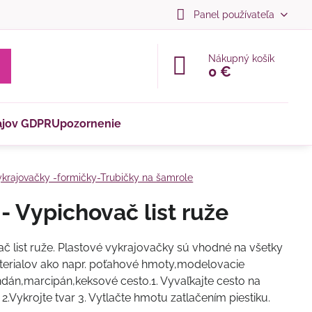
Panel používateľa
Nákupný košík
0 €
ajov GDPR
Upozornenie
krajovačky -formičky-Trubičky na šamrole
- Vypichovač list ruže
č list ruže. Plastové vykrajovačky sú vhodné na všetky
erialov ako napr. poťahové hmoty,modelovacie
dán,marcipán,keksové cesto.1. Vyvaľkajte cesto na
2.Vykrojte tvar 3. Vytlačte hmotu zatlačením piestiku.