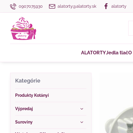
0907075930
alatorty@alatorty.sk
alatorty
ALATORTY
Jedla tlač
O
Kategórie
Produkty Kotányi
Výpredaj
Suroviny