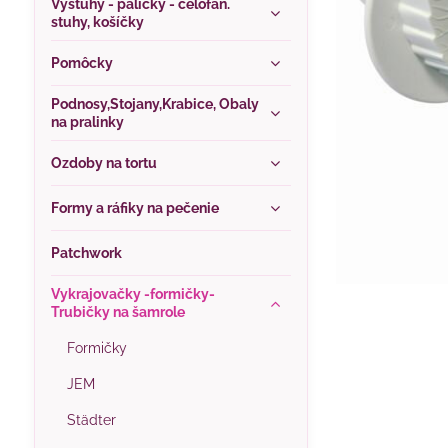
Výstuhy - paličky - celofán.
stuhy, košíčky
Pomôcky
Podnosy,Stojany,Krabice, Obaly
na pralinky
Ozdoby na tortu
Formy a ráfiky na pečenie
Patchwork
Vykrajovačky -formičky-
Trubičky na šamrole
Formičky
JEM
Städter