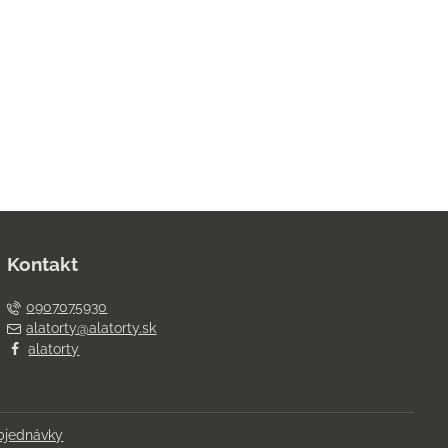
Kontakt
0907075930
alatorty@alatorty.sk
alatorty
bjednávky