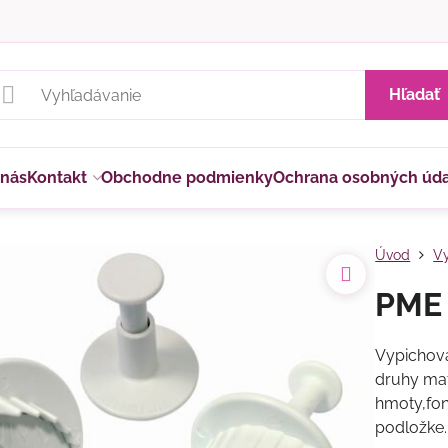
Hľadať
 nás
Kontakt
Obchodne podmienky
Ochrana osobných úd
Úvod
Vy
PME 
Vypichova
druhy mat
hmoty,fon
podložke. 