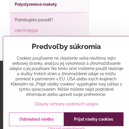
Polystyrenové makety
Potrebujete poradiť?
0907075930
alatorty@alatorty.sk
Predvoľby súkromia
Cookies používame na zlepšenie vašej návštevy tejto
webovej stránky, analýzu jej výkonnosti a zhromažďovanie
údajov o jej používaní. Na tento účel môžeme použiť nástroje
a služby tretích strán a zhromaždené údaje sa môžu
Predajňa
preniesť k partnerom v EÚ, USA alebo iných krajinách.
Kliknutím na „Prijať všetky cookies“ vyjadrujete svoj súhlas s
Alatorty
týmto spracovaním. Nižšie môžete nájsť podrobné
Mikovíniho 15
informácie alebo upraviť svoje preferencie.
Trnava 91701
Zásady ochrany osobných údajov
Odmietnuť všetko
Prijať všetky cookies
©
2026
Co
Ukázať podrobnosti