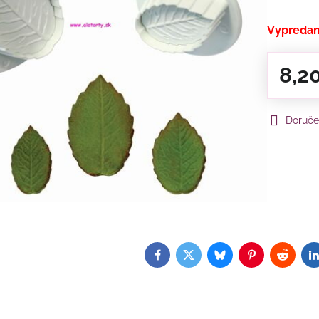
Vypreda
8,2
Doruče
Facebook
Twitter
Bluesky
Pinterest
Reddit
L