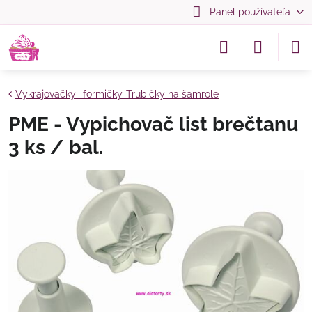
Panel používateľa
Vykrajovačky -formičky-Trubičky na šamrole
PME - Vypichovač list brečtanu
3 ks / bal.