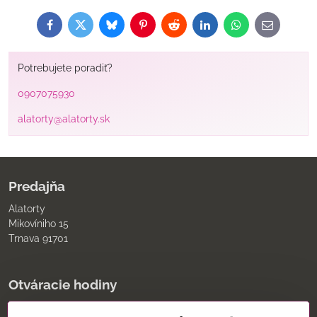
Facebook
Twitter
Bluesky
Pinterest
Reddit
LinkedIn
WhatsApp
E-
mail
Potrebujete poradiť?
0907075930
alatorty@alatorty.sk
Predajňa
Alatorty
Mikovíniho 15
Trnava 91701
Otváracie hodiny
pondelok až piatok