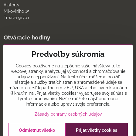
Alatorty
Mikovíniho 15
Trnava 91701
Otváracie hodiny
pondelok až piatok
Predvoľby súkromia
9:00 - 11:30 12:00 - 18:00
sobota
8:00 - 12:00
Cookies používame na zlepšenie vašej návštevy tejto
nedeľa
webovej stránky, analýzu jej výkonnosti a zhromažďovanie
údajov o jej používaní. Na tento účel môžeme použiť
Kontakt
nástroje a služby tretích strán a zhromaždené údaje sa
môžu preniesť k partnerom v EÚ, USA alebo iných krajinách.
0907075930
Kliknutím na „Prijať všetky cookies“ vyjadrujete svoj súhlas s
týmto spracovaním. Nižšie môžete nájsť podrobné
alatorty@alatorty.sk
informácie alebo upraviť svoje preferencie.
alatorty
Zásady ochrany osobných údajov
©
2026
Copyright
Predvoľby súkromia
Zásady ochrany osobných údajov
Odmietnuť všetko
Prijať všetky cookies