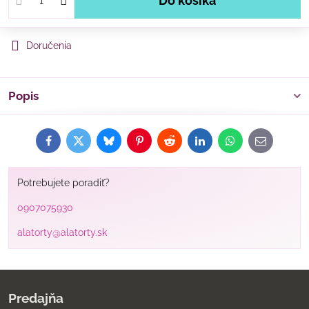
Do košíka
Doručenia
Popis
Facebook
Twitter
Bluesky
Pinterest
Reddit
LinkedIn
WhatsApp
E-
mail
Potrebujete poradiť?
0907075930
alatorty@alatorty.sk
Predajňa