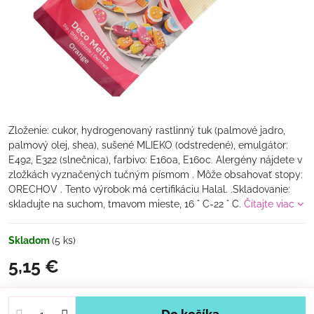
Zloženie: cukor, hydrogenovaný rastlinný tuk (palmové jadro,
palmový olej, shea), sušené MLIEKO (odstredené), emulgátor:
E492, E322 (slnečnica), farbivo: E160a, E160c. Alergény nájdete v
zložkách vyznačených tučným písmom . Môže obsahovať stopy:
ORECHOV . Tento výrobok má certifikáciu Halal. .Skladovanie:
skladujte na suchom, tmavom mieste, 16 ° C-22 ° C.
Čítajte viac
Skladom
(
5
ks)
5,15 €