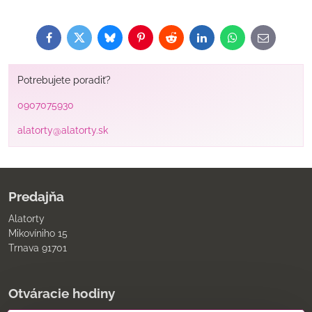
Facebook
Twitter
Bluesky
Pinterest
Reddit
LinkedIn
WhatsApp
E-
mail
Potrebujete poradiť?
0907075930
alatorty@alatorty.sk
Predajňa
Alatorty
Mikovíniho 15
Trnava 91701
Otváracie hodiny