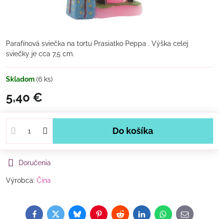
Parafínová sviečka na tortu Prasiatko Peppa . Výška celej
sviečky je cca 7,5 cm.
Skladom
(
6
ks)
5,40 €
Do košíka
Doručenia
Výrobca:
Čína
Facebook
Twitter
Bluesky
Pinterest
Reddit
LinkedIn
WhatsApp
E-