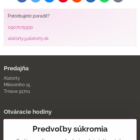
mail
Potrebujete poradiť?
0907075930
alatorty@alatorty.sk
Predajňa
Alatorty
Mikovíniho 15
Trnava 91701
Otváracie hodiny
pondelok až piatok
Predvoľby súkromia
9:00 - 11:30 12:00 - 18:00
sobota
8:00 - 12:00