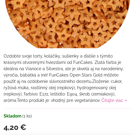
Ozdobte svoje torty, koláčiky, sušienky a ďalšie s týmito
krásnymi otvorenými hviezdami od FunCakes. Zlatá farba je
ideálna na Vianoce a Silvestra, ale je skvelá aj na narodeniny,
výročia, bábätká a iné! FunCakes Open Stars Gold môžete
použiť aj na ozdobenie slávnostného dezertu.Zloženie: cukor,
ryžová múka, rastlinný olej (repkový), hydrogenovaný olej
(repkový), farbivo: E172, leštidlo: E904, škrob (zemiakový),
aróma.Tento produkt je: vhodný pre vegetariánov.
Čítajte viac
Skladom
(
1
ks)
4,20 €