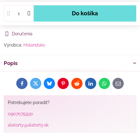
Do košíka
Doručenia
Výrobca:
Holandsko
Popis
Facebook
Twitter
Bluesky
Pinterest
Reddit
LinkedIn
WhatsApp
E-
mail
Potrebujete poradiť?
0907075930
alatorty@alatorty.sk