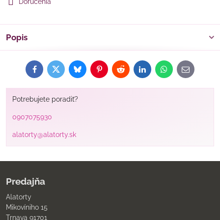
Doručenia
Popis
Facebook
Twitter
Bluesky
Pinterest
Reddit
LinkedIn
WhatsApp
E-
mail
Potrebujete poradiť?
0907075930
alatorty@alatorty.sk
Predajňa
Alatorty
Mikovíniho 15
Trnava 91701