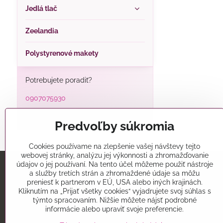
Jedlá tlač
Zeelandia
Polystyrenové makety
Potrebujete poradiť?
0907075930
alatorty@alatorty.sk
Predvoľby súkromia
Cookies používame na zlepšenie vašej návštevy tejto
webovej stránky, analýzu jej výkonnosti a zhromažďovanie
údajov o jej používaní. Na tento účel môžeme použiť nástroje
a služby tretích strán a zhromaždené údaje sa môžu
preniesť k partnerom v EÚ, USA alebo iných krajinách.
Predajňa
Kliknutím na „Prijať všetky cookies“ vyjadrujete svoj súhlas s
týmto spracovaním. Nižšie môžete nájsť podrobné
Alatorty
informácie alebo upraviť svoje preferencie.
Mikovíniho 15