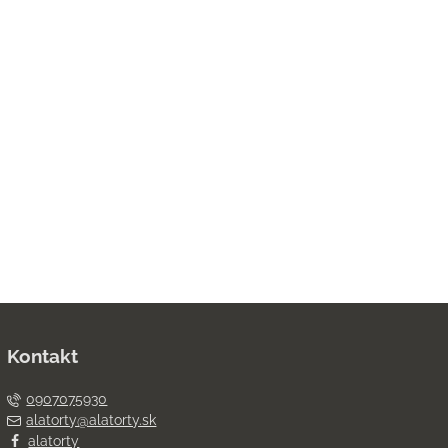
Kontakt
0907075930
alatorty@alatorty.sk
alatorty