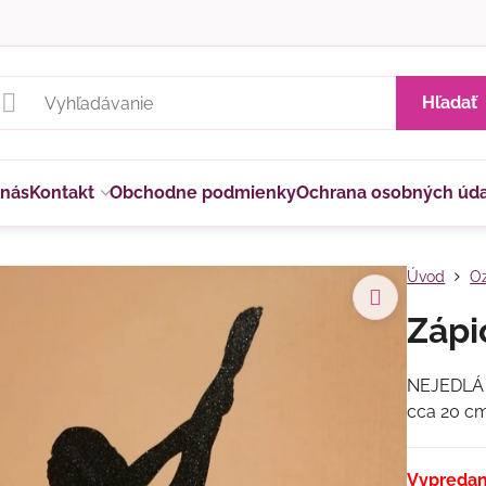
Hľadať
 nás
Kontakt
Obchodne podmienky
Ochrana osobných úd
Úvod
Oz
Zápi
NEJEDLÁ D
cca 20 cm
Vypreda