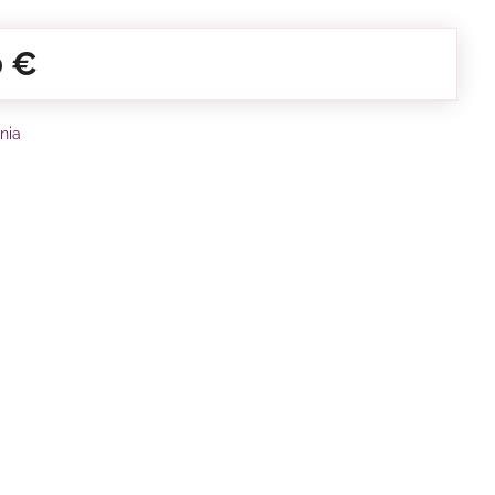
0 €
nia