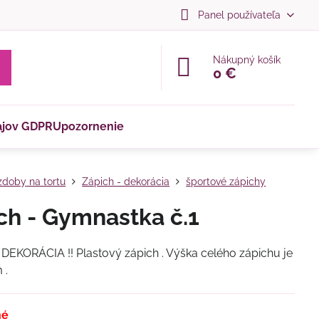
Panel používateľa
Nákupný košík
0 €
ajov GDPR
Upozornenie
doby na tortu
Zápich - dekorácia
športové zápichy
ch - Gymnastka č.1
EKORÁCIA !! Plastový zápich . Výška celého zápichu je
 .
né