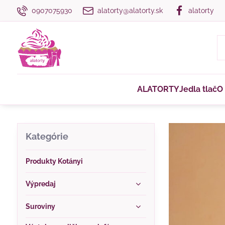
0907075930
alatorty@alatorty.sk
alatorty
ALATORTY
Jedla tlač
O
Kategórie
Produkty Kotányi
Výpredaj
Suroviny