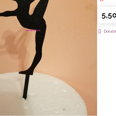
5,5
Doruče