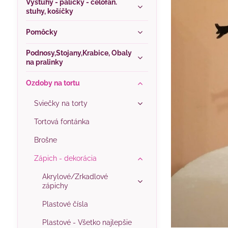
Výstuhy - paličky - celofán.
stuhy, košíčky
Pomôcky
Podnosy,Stojany,Krabice, Obaly
na pralinky
Ozdoby na tortu
Sviečky na torty
Tortová fontánka
Brošne
Zápich - dekorácia
Akrylové/Zrkadlové
zápichy
Plastové čísla
Plastové - Všetko najlepšie