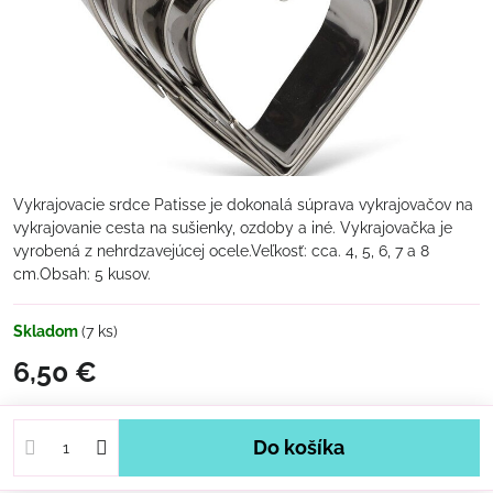
Vykrajovacie srdce Patisse je dokonalá súprava vykrajovačov na
vykrajovanie cesta na sušienky, ozdoby a iné. Vykrajovačka je
vyrobená z nehrdzavejúcej ocele.Veľkosť: cca. 4, 5, 6, 7 a 8
cm.Obsah: 5 kusov.
Skladom
(
7
ks)
6,50 €
Do košíka