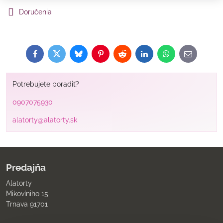
Doručenia
Facebook
Twitter
Bluesky
Pinterest
Reddit
LinkedIn
WhatsApp
E-
mail
Potrebujete poradiť?
0907075930
alatorty@alatorty.sk
Predajňa
Alatorty
Mikovíniho 15
Trnava 91701