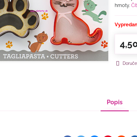
hmoty.
Čí
Vypreda
4,5
Doruče
Popis