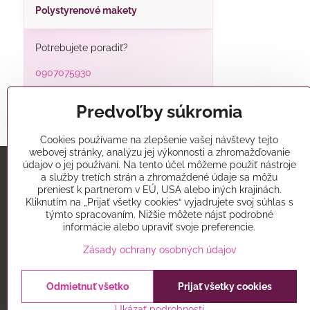
Polystyrenové makety
Potrebujete poradiť?
0907075930
alatorty@alatorty.sk
Predvoľby súkromia
Cookies používame na zlepšenie vašej návštevy tejto
webovej stránky, analýzu jej výkonnosti a zhromažďovanie
údajov o jej používaní. Na tento účel môžeme použiť nástroje
a služby tretích strán a zhromaždené údaje sa môžu
Predajňa
preniesť k partnerom v EÚ, USA alebo iných krajinách.
Kliknutím na „Prijať všetky cookies“ vyjadrujete svoj súhlas s
Alatorty
týmto spracovaním. Nižšie môžete nájsť podrobné
Mikovíniho 15
informácie alebo upraviť svoje preferencie.
Trnava 91701
Zásady ochrany osobných údajov
Odmietnuť všetko
Prijať všetky cookies
©
2026
Co
Ukázať podrobnosti