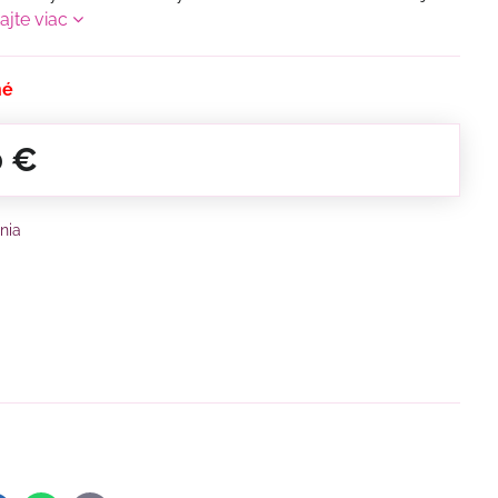
tajte viac
né
0 €
nia