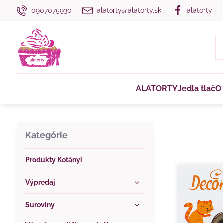
0907075930
alatorty@alatorty.sk
alatorty
ALATORTY
Jedla tlač
O
Kategórie
Produkty Kotányi
Výpredaj
Suroviny