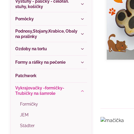
Výstuhy - paličky - celofán.
stuhy, košíčky
Pomôcky
Podnosy,Stojany,Krabice, Obaly
na pralinky
Ozdoby na tortu
Formy a ráfiky na pečenie
Patchwork
Vykrajovačky -formičky-
Trubičky na šamrole
Formičky
JEM
Städter