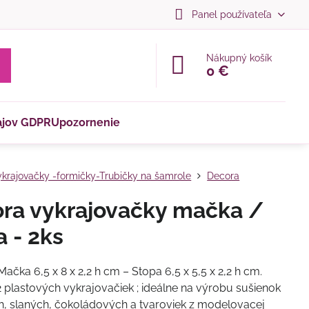
Panel používateľa
Nákupný košík
0 €
ajov GDPR
Upozornenie
krajovačky -formičky-Trubičky na šamrole
Decora
ra vykrajovačky mačka /
a - 2ks
ačka 6,5 ​​x 8 x 2,2 h cm – Stopa 6,5 ​​x 5,5 x 2,2 h cm.
 plastových vykrajovačiek ; ideálne na výrobu sušienok
h, slaných, čokoládových a tvaroviek z modelovacej