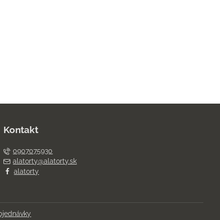
Kontakt
0907075930
alatorty@alatorty.sk
alatorty
bjednávky