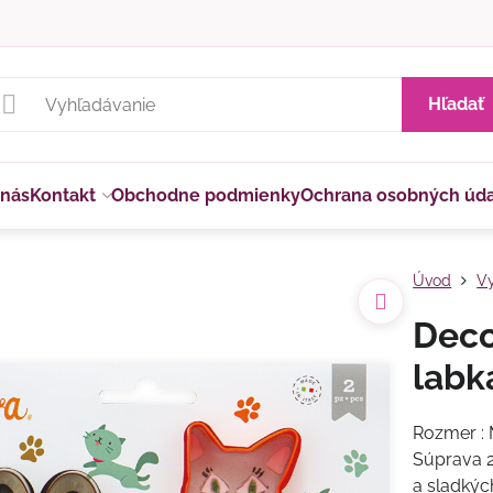
Hľadať
 nás
Kontakt
Obchodne podmienky
Ochrana osobných úd
Úvod
Vy
Deco
labk
Rozmer : M
Súprava 2
a sladkýc