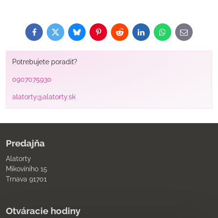
Facebook
Twitter
Bluesky
Pinterest
Reddit
LinkedIn
WhatsApp
E-
mail
Potrebujete poradiť?
0907075930
alatorty@alatorty.sk
Predajňa
Alatorty
Mikovíniho 15
Trnava 91701
Otváracie hodiny