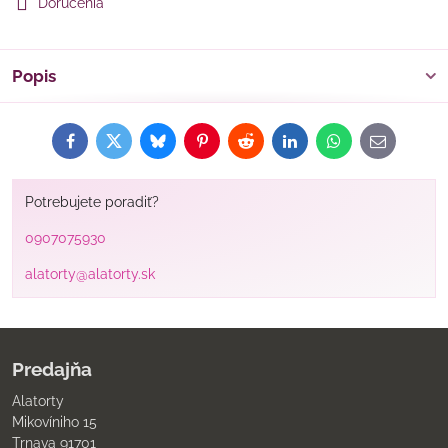
Doručenia
Popis
Facebook
Twitter
Bluesky
Pinterest
Reddit
LinkedIn
WhatsApp
E-
mail
Potrebujete poradiť?
0907075930
alatorty@alatorty.sk
Predajňa
Alatorty
Mikovíniho 15
Trnava 91701