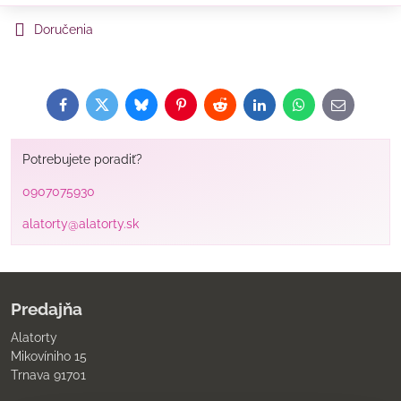
Doručenia
Facebook
Twitter
Bluesky
Pinterest
Reddit
LinkedIn
WhatsApp
E-
mail
Potrebujete poradiť?
0907075930
alatorty@alatorty.sk
Predajňa
Alatorty
Mikovíniho 15
Trnava 91701