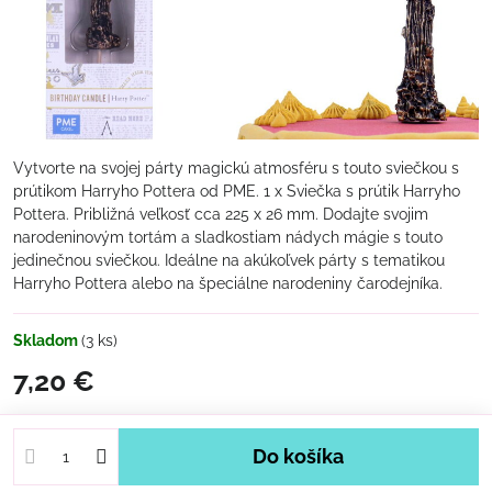
Vytvorte na svojej párty magickú atmosféru s touto sviečkou s
prútikom Harryho Pottera od PME. 1 x Sviečka s prútik Harryho
Pottera. Približná veľkosť cca 225 x 26 mm. Dodajte svojim
narodeninovým tortám a sladkostiam nádych mágie s touto
jedinečnou sviečkou. Ideálne na akúkoľvek párty s tematikou
Harryho Pottera alebo na špeciálne narodeniny čarodejníka.
Skladom
(
3
ks)
7,20 €
Do košíka